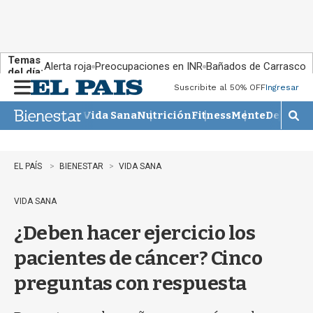
Temas
Alerta roja
Preocupaciones en INR
Bañados de Carrasco
del día:
Suscribite al 50% OFF
Ingresar
M
e
Vida Sana
Nutrición
Fitness
Mente
Descans
n
M
u
o
s
t
EL PAÍS
BIENESTAR
VIDA SANA
r
a
VIDA SANA
r
b
¿Deben hacer ejercicio los
�
s
pacientes de cáncer? Cinco
q
u
preguntas con respuesta
e
d