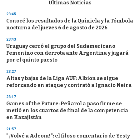
c
Últimas Noticias
o
n
23:45
d
Conocé los resultados de la Quiniela y la Tómbola
s
o
nocturna del jueves 6 de agosto de 2026
f
3
23:43
3
s
Uruguay cerró el grupo del Sudamericano
e
Femenino con derrota ante Argentina y jugará
c
por el quinto puesto
o
n
d
23:27
s
Altas y bajas de la Liga AUF: Albion se sigue
reforzando en ataque y contrató a Ignacio Neira
23:17
Games of the Future: Peñarol a paso firme se
metió en los cuartos de final de la competencia
en Kazajistán
21:57
"¡Volvé a Adeom!": el filoso comentario de Yesty