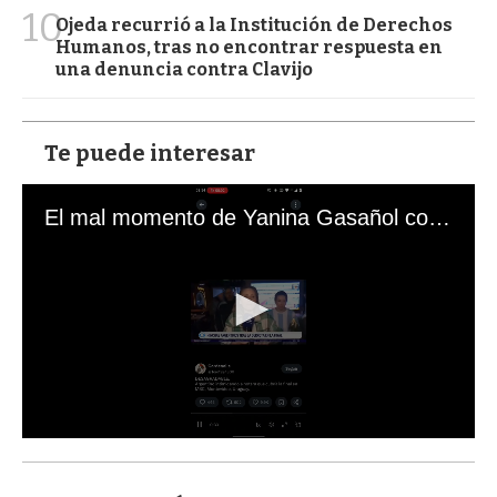
10
Ojeda recurrió a la Institución de Derechos
Humanos, tras no encontrar respuesta en
una denuncia contra Clavijo
Te puede interesar
El mal momento de Yanina Gasañol con un hincha argentino en "Subrayado"
0
s
e