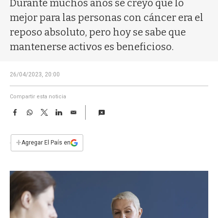
Durante muchos años se creyó que lo
a
mejor para las personas con cáncer era el
reposo absoluto, pero hoy se sabe que
mantenerse activos es beneficioso.
26/04/2023, 20:00
Compartir esta noticia
F
W
T
L
E
a
h
w
i
m
c
a
i
n
a
e
t
t
k
i
+
Agregar El País en
b
s
t
e
l
o
A
e
d
o
p
r
I
k
p
n