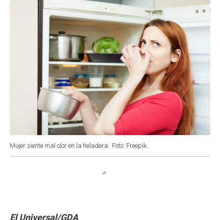
k
p
n
Mujer siente mal olor en la heladera.
Foto: Freepik.
El Universal/GDA