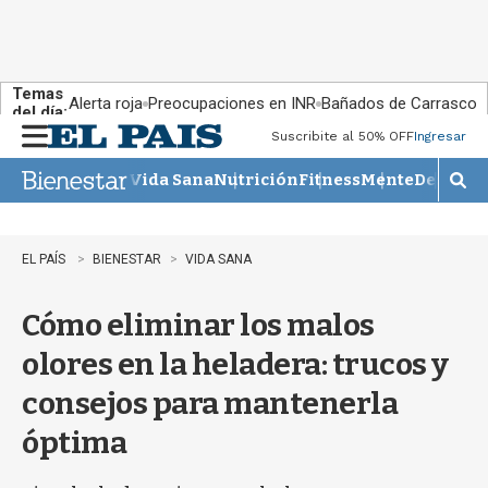
Temas
Alerta roja
Preocupaciones en INR
Bañados de Carrasco
del día:
Suscribite al 50% OFF
Ingresar
M
e
Vida Sana
Nutrición
Fitness
Mente
Descans
n
M
u
o
s
t
EL PAÍS
BIENESTAR
VIDA SANA
r
a
Cómo eliminar los malos
r
b
olores en la heladera: trucos y
�
s
consejos para mantenerla
q
u
óptima
e
d