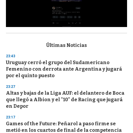
0
s
e
c
Últimas Noticias
o
n
23:43
d
Uruguay cerró el grupo del Sudamericano
s
o
Femenino con derrota ante Argentina y jugará
f
por el quinto puesto
3
3
s
23:27
e
Altas y bajas de la Liga AUF: el delantero de Boca
c
que llegó a Albion y el "10" de Racing que jugará
o
n
en Depor
d
s
23:17
Games of the Future: Peñarol a paso firme se
metió en los cuartos de final de la competencia