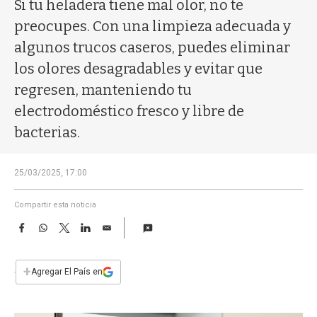
a
Si tu heladera tiene mal olor, no te
preocupes. Con una limpieza adecuada y
algunos trucos caseros, puedes eliminar
los olores desagradables y evitar que
regresen, manteniendo tu
electrodoméstico fresco y libre de
bacterias.
25/03/2025, 17:00
Compartir esta noticia
F
W
T
L
E
a
h
w
i
m
c
a
i
n
a
e
t
t
k
i
+
Agregar El País en
b
s
t
e
l
o
A
e
d
o
p
r
I