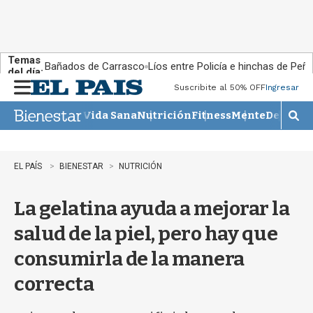
Temas
Bañados de Carrasco
Líos entre Policía e hinchas de Peña
del día:
Suscribite al 50% OFF
Ingresar
M
e
Vida Sana
Nutrición
Fitness
Mente
Descans
n
M
u
o
s
t
EL PAÍS
BIENESTAR
NUTRICIÓN
r
a
La gelatina ayuda a mejorar la
r
b
salud de la piel, pero hay que
�
s
consumirla de la manera
q
u
correcta
e
d