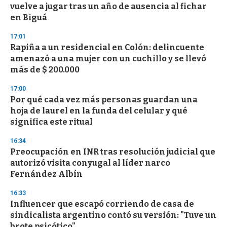
o
vuelve a jugar tras un año de ausencia al fichar
f
en Biguá
3
3
s
17:01
e
Rapiña a un residencial en Colón: delincuente
c
amenazó a una mujer con un cuchillo y se llevó
o
n
más de $ 200.000
d
s
17:00
Por qué cada vez más personas guardan una
hoja de laurel en la funda del celular y qué
significa este ritual
16:34
Preocupación en INR tras resolución judicial que
autorizó visita conyugal al líder narco
Fernández Albín
16:33
Influencer que escapó corriendo de casa de
sindicalista argentino contó su versión: "Tuve un
brote psicótico"