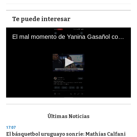
Te puede interesar
El mal momento de Yanina Gasañol con un hincha argentino en "Subrayado"
0
s
e
c
Últimas Noticias
o
n
17:07
d
El básquetbol uruguayo sonríe: Mathías Calfani
s