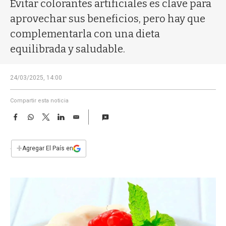
a
Evitar colorantes artificiales es clave para
aprovechar sus beneficios, pero hay que
complementarla con una dieta
equilibrada y saludable.
24/03/2025, 14:00
Compartir esta noticia
F
W
T
L
E
a
h
w
i
m
c
a
i
n
a
e
t
t
k
i
+
Agregar El País en
b
s
t
e
l
o
A
e
d
o
p
r
I
k
p
n