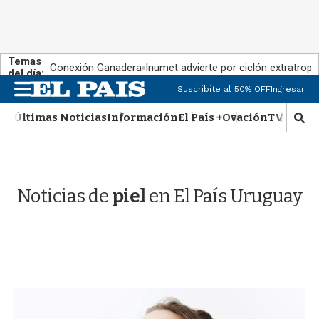
Temas
Conexión Ganadera
Inumet advierte por ciclón extratropi
del día:
M
Suscribite al 50% OFF
Ingresar
e
n
Últimas Noticias
Información
El País +
Ovación
TV Show
M
u
o
s
t
r
Noticias de
piel
en El País Uruguay
a
r
b
�
s
q
u
e
d