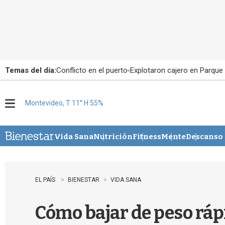
Temas del día:
Conflicto en el puerto
Explotaron cajero en Parque
Montevideo, T 11° H 55%
M
e
n
u
Vida Sana
Nutrición
Fitness
Mente
Descanso
EL PAÍS
BIENESTAR
VIDA SANA
Cómo bajar de peso rá