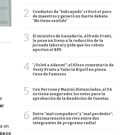
2
Conductor de "Subrayado" criticó el paro
de maestros y generó un fuerte debate:
"No tiene sentido"
3
El ministro de Ganadería, Alfredo Fratti,
le pone un freno a la reducción de la
jornada laboral y pide que los robots
aporten al BPS
4
"¡Volvé a Adeom!": el filoso comentario de
Yesty Prieto a Valeria Ripoll en plena
Cena de Famosos
5
Con Perrone y Manini distanciados, el FA
no tiene asegurados los votos para la
s
aprobación de la Rendición de Cuentas
ar
6
Entre "mal compañero" y "mal perdedor",
altísima tensión en vivo entre dos
integrantes de programa radial
ra en
 peso