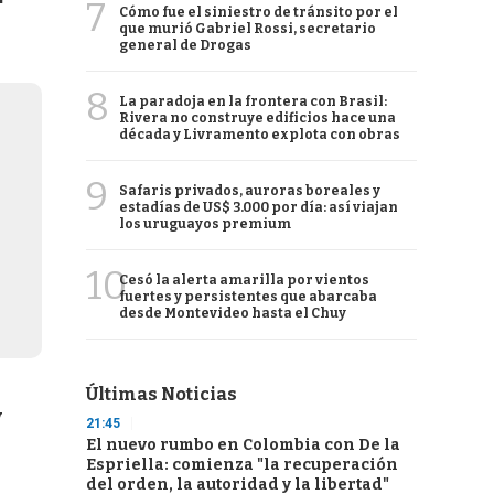
7
Cómo fue el siniestro de tránsito por el
que murió Gabriel Rossi, secretario
general de Drogas
8
La paradoja en la frontera con Brasil:
Rivera no construye edificios hace una
década y Livramento explota con obras
9
Safaris privados, auroras boreales y
estadías de US$ 3.000 por día: así viajan
los uruguayos premium
10
Cesó la alerta amarilla por vientos
fuertes y persistentes que abarcaba
desde Montevideo hasta el Chuy
Últimas Noticias
y
21:45
El nuevo rumbo en Colombia con De la
Espriella: comienza "la recuperación
del orden, la autoridad y la libertad"