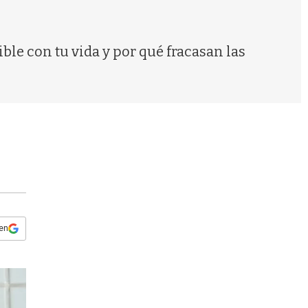
s
q
u
e
le con tu vida y por qué fracasan las
d
a
 en