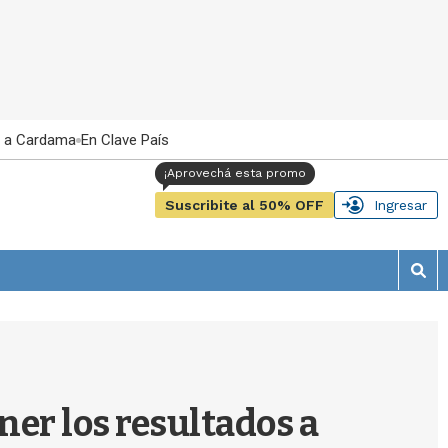
 a Cardama
En Clave País
Suscribite al 50% OFF
Ingresar
M
o
s
t
r
a
r
er los resultados a
b
�