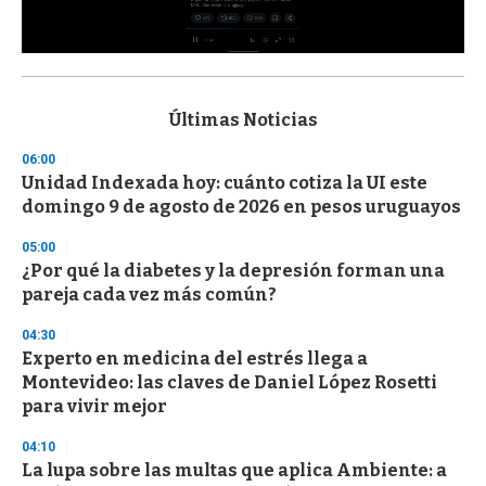
0
s
e
c
Últimas Noticias
o
n
06:00
d
Unidad Indexada hoy: cuánto cotiza la UI este
s
o
domingo 9 de agosto de 2026 en pesos uruguayos
f
3
05:00
3
s
¿Por qué la diabetes y la depresión forman una
e
pareja cada vez más común?
c
o
04:30
n
d
Experto en medicina del estrés llega a
s
Montevideo: las claves de Daniel López Rosetti
para vivir mejor
04:10
La lupa sobre las multas que aplica Ambiente: a