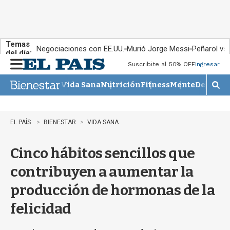
Temas
Negociaciones con EE.UU.
Murió Jorge Messi
Peñarol vs
del día:
Suscribite al 50% OFF
Ingresar
M
e
Vida Sana
Nutrición
Fitness
Mente
Descans
n
M
u
o
s
t
EL PAÍS
BIENESTAR
VIDA SANA
r
a
Cinco hábitos sencillos que
r
b
contribuyen a aumentar la
�
s
producción de hormonas de la
q
u
felicidad
e
d