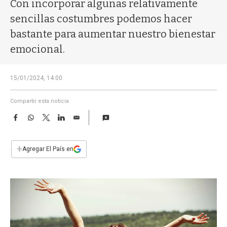
a
Con incorporar algunas relativamente
sencillas costumbres podemos hacer
bastante para aumentar nuestro bienestar
emocional.
15/01/2024, 14:00
Compartir esta noticia
F
W
T
L
E
a
h
w
i
m
c
a
i
n
a
e
t
t
k
i
+
Agregar El País en
b
s
t
e
l
o
A
e
d
o
p
r
I
k
p
n