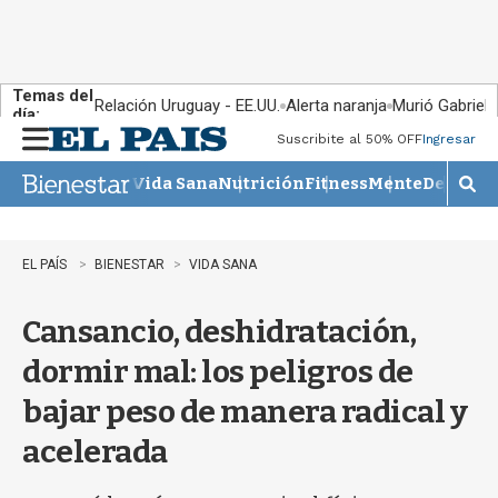
Temas del
Relación Uruguay - EE.UU.
Alerta naranja
Murió Gabriel 
día:
Suscribite al 50% OFF
Ingresar
M
e
Vida Sana
Nutrición
Fitness
Mente
Descans
n
M
u
o
s
t
EL PAÍS
BIENESTAR
VIDA SANA
r
a
Cansancio, deshidratación,
r
b
dormir mal: los peligros de
�
s
bajar peso de manera radical y
q
u
acelerada
e
d