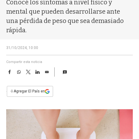
a
Conocé los síntomas a nivel físico y
mental que pueden desarrollarse ante
una pérdida de peso que sea demasiado
rápida.
31/10/2024, 10:00
Compartir esta noticia
F
W
T
L
E
a
h
w
i
m
c
a
i
n
a
e
t
t
k
i
+
Agregar El País en
b
s
t
e
l
o
A
e
d
o
p
r
I
k
p
n