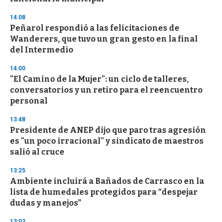
3
3
s
14:08
e
Peñarol respondió a las felicitaciones de
c
Wanderers, que tuvo un gran gesto en la final
o
n
del Intermedio
d
s
14:00
"El Camino de la Mujer": un ciclo de talleres,
conversatorios y un retiro para el reencuentro
personal
13:48
Presidente de ANEP dijo que paro tras agresión
es "un poco irracional" y sindicato de maestros
salió al cruce
13:25
Ambiente incluirá a Bañados de Carrasco en la
lista de humedales protegidos para “despejar
dudas y manejos”
13:02