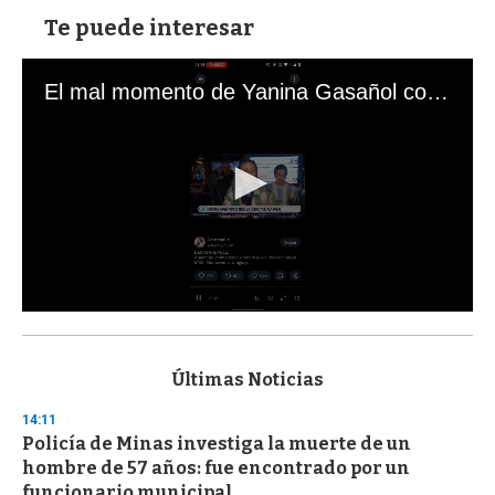
Te puede interesar
El mal momento de Yanina Gasañol con un hincha argentino en "Subrayado"
0
s
e
c
Últimas Noticias
o
n
14:11
d
Policía de Minas investiga la muerte de un
s
o
hombre de 57 años: fue encontrado por un
f
funcionario municipal