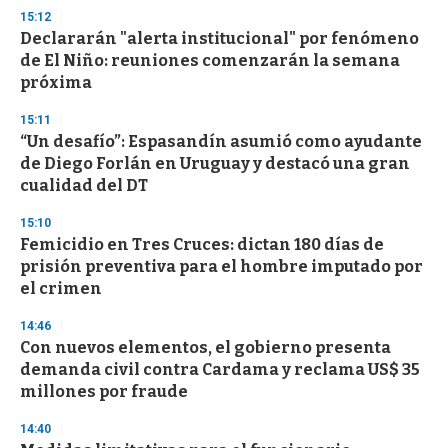
s
15:12
Declararán "alerta institucional" por fenómeno
de El Niño: reuniones comenzarán la semana
próxima
15:11
“Un desafío”: Espasandín asumió como ayudante
de Diego Forlán en Uruguay y destacó una gran
cualidad del DT
15:10
Femicidio en Tres Cruces: dictan 180 días de
prisión preventiva para el hombre imputado por
el crimen
14:46
Con nuevos elementos, el gobierno presenta
demanda civil contra Cardama y reclama US$ 35
millones por fraude
14:40