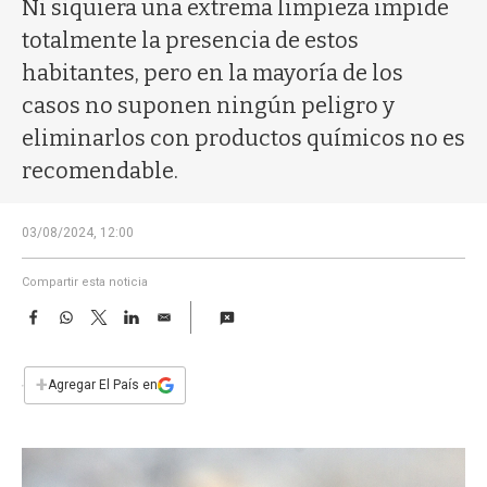
a
Ni siquiera una extrema limpieza impide
totalmente la presencia de estos
habitantes, pero en la mayoría de los
casos no suponen ningún peligro y
eliminarlos con productos químicos no es
recomendable.
03/08/2024, 12:00
Compartir esta noticia
F
W
T
L
E
a
h
w
i
m
c
a
i
n
a
e
t
t
k
i
+
Agregar El País en
b
s
t
e
l
o
A
e
d
o
p
r
I
k
p
n