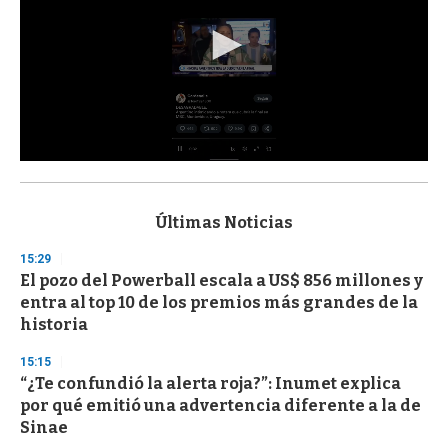
0
s
e
c
Últimas Noticias
o
n
15:29
d
El pozo del Powerball escala a US$ 856 millones y
s
o
entra al top 10 de los premios más grandes de la
f
historia
3
3
s
15:15
e
“¿Te confundió la alerta roja?”: Inumet explica
c
por qué emitió una advertencia diferente a la de
o
n
Sinae
d