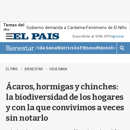
Temas del
Gobierno demanda a Cardama
Fenómeno de El Niño
día:
Suscribite al 50% OFF
Ingresar
M
e
Vida Sana
Nutrición
Fitness
Mente
Descans
n
M
u
o
s
t
EL PAÍS
BIENESTAR
VIDA SANA
r
a
Ácaros, hormigas y chinches:
r
b
la biodiversidad de los hogares
�
s
y con la que convivimos a veces
q
u
sin notarlo
e
d