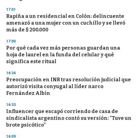
3
s
17:01
e
Rapiña a un residencial en Colón: delincuente
c
amenazó a una mujer con un cuchillo y se llevó
o
n
más de $ 200.000
d
s
17:00
Por qué cada vez más personas guardan una
hoja de laurel en la funda del celular y qué
significa este ritual
16:34
Preocupación en INR tras resolución judicial que
autorizó visita conyugal al líder narco
Fernández Albín
16:33
Influencer que escapó corriendo de casa de
sindicalista argentino contó su versión: "Tuve un
brote psicótico"
16:09