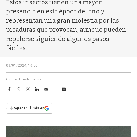
a
Estos insectos tienen una mayor
presencia en esta época del año y
representan una gran molestia por las
picaduras que provocan, aunque pueden
repelerse siguiendo algunos pasos
fáciles.
08/01/2024, 10:50
Compartir esta noticia
F
W
T
L
E
a
h
w
i
m
c
a
i
n
a
e
t
t
k
i
+
Agregar El País en
b
s
t
e
l
o
A
e
d
o
p
r
I
k
p
n