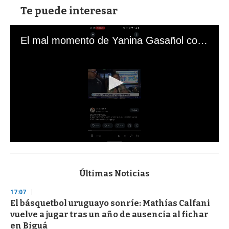
Te puede interesar
El mal momento de Yanina Gasañol con un hincha argentino en "Subrayado"
0
s
e
c
Últimas Noticias
o
n
17:07
d
El básquetbol uruguayo sonríe: Mathías Calfani
s
o
vuelve a jugar tras un año de ausencia al fichar
f
en Biguá
3