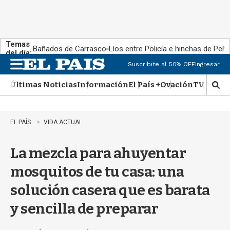
Temas
Bañados de Carrasco
Líos entre Policía e hinchas de Peña
del día:
Suscribite al 50% OFF
Ingresar
M
e
Últimas Noticias
Información
El País +
Ovación
TV Show
n
M
u
o
s
t
EL PAÍS
VIDA ACTUAL
r
a
La mezcla para ahuyentar
r
b
mosquitos de tu casa: una
�
s
solución casera que es barata
q
u
y sencilla de preparar
e
d