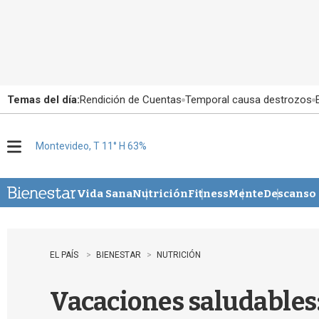
Temas del día:
Rendición de Cuentas
Temporal causa destrozos
Montevideo, T 11° H 63%
M
e
n
u
Vida Sana
Nutrición
Fitness
Mente
Descanso
EL PAÍS
BIENESTAR
NUTRICIÓN
Vacaciones saludables: