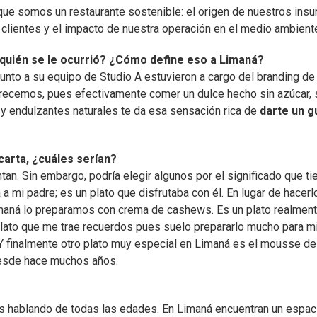
que somos un restaurante sostenible: el origen de nuestros ins
 clientes y el impacto de nuestra operación en el medio ambient
A quién se le ocurrió? ¿Cómo define eso a Limaná?
unto a su equipo de Studio A estuvieron a cargo del branding de
frecemos, pues efectivamente comer un dulce hecho sin azúcar, 
 y endulzantes naturales te da esa sensación rica de
darte un g
carta, ¿cuáles serían?
ntan. Sin embargo, podría elegir algunos por el significado que ti
a a mi padre; es un plato que disfrutaba con él. En lugar de hacerl
aná lo preparamos con crema de cashews. Es un plato realmen
o plato que me trae recuerdos pues suelo prepararlo mucho para m
 Y finalmente otro plato muy especial en Limaná es el mousse de
 desde hace muchos años.
os hablando de todas las edades. En Limaná encuentran un espac