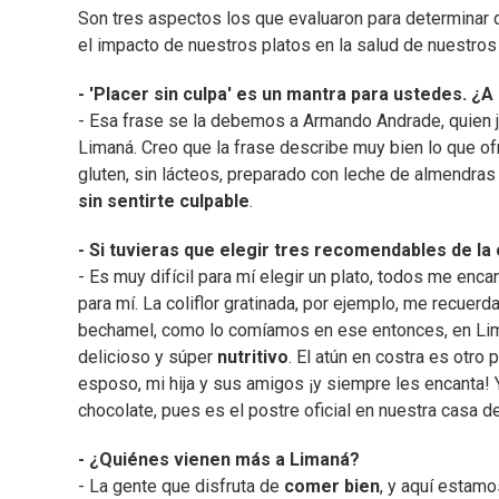
Son tres aspectos los que evaluaron para determinar 
el impacto de nuestros platos en la salud de nuestros
- 'Placer sin culpa' es un mantra para ustedes. ¿
- Esa frase se la debemos a Armando Andrade, quien j
Limaná. Creo que la frase describe muy bien lo que o
gluten, sin lácteos, preparado con leche de almendras
sin sentirte culpable
.
- Si tuvieras que elegir tres recomendables de la 
- Es muy difícil para mí elegir un plato, todos me enca
para mí. La coliflor gratinada, por ejemplo, me recuerd
bechamel, como lo comíamos en ese entonces, en Lim
delicioso y súper
nutritivo
. El atún en costra es otr
esposo, mi hija y sus amigos ¡y siempre les encanta!
chocolate, pues es el postre oficial en nuestra casa
- ¿Quiénes vienen más a Limaná?
- La gente que disfruta de
comer bien
, y aquí estam