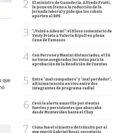
2
El ministro de Ganadería, Alfredo Fratti,
le pone un freno a la reducción de la
jornada laboral y pide que los robots
aporten al BPS
3
"¡Volvé a Adeom!": el filoso comentario de
Yesty Prieto a Valeria Ripoll en plena
Cena de Famosos
4
Con Perrone y Manini distanciados, el FA
no tiene asegurados los votos para la
aprobación de la Rendición de Cuentas
5
Entre "mal compañero" y "mal perdedor",
s que
altísima tensión en vivo entre dos
mó
integrantes de programa radial
6
Cesó la alerta amarilla por vientos
fuertes y persistentes que abarcaba
desde Montevideo hasta el Chuy
7
Cómo fue el siniestro de tránsito por el
que murió Gabriel Rossi, secretario