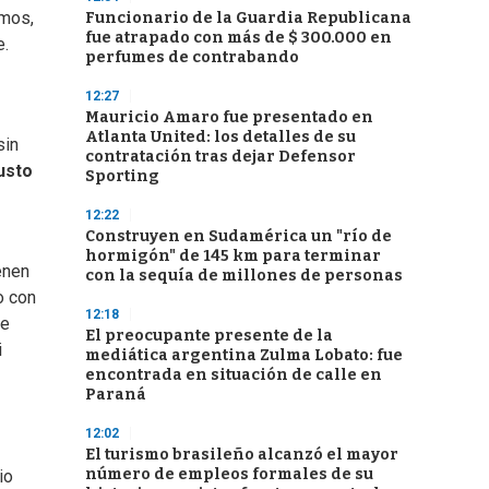
umos,
Funcionario de la Guardia Republicana
fue atrapado con más de $ 300.000 en
e.
perfumes de contrabando
12:27
Mauricio Amaro fue presentado en
Atlanta United: los detalles de su
sin
contratación tras dejar Defensor
usto
Sporting
12:22
Construyen en Sudamérica un "río de
hormigón" de 145 km para terminar
enen
con la sequía de millones de personas
o con
12:18
te
El preocupante presente de la
i
mediática argentina Zulma Lobato: fue
encontrada en situación de calle en
Paraná
12:02
El turismo brasileño alcanzó el mayor
número de empleos formales de su
io