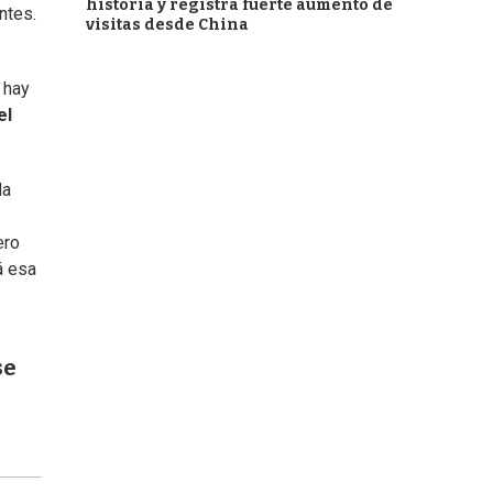
historia y registra fuerte aumento de
ntes.
visitas desde China
 hay
el
da
ero
á esa
se