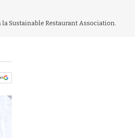
s
q
u
e
a la Sustainable Restaurant Association.
d
a
 en