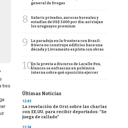
general de Drogas
8
Safaris privados, auroras boreales y
estadías de US$ 3.000 por día: así viajan
los uruguayos premium
9
La paradoja en la frontera con Brasil:
Rivera no construye edificios hace una
década y Livramento explota con obras
10
En la previa a discurso de Lacalle Pou,
blancos se enfrascan en polémica
?
interna sobre qué oposición ejercer
s
a tres
Últimas Noticias
rga
12:43
mer
La revelación de Orsi sobre las charlas
con EE.UU. para recibir deportados: “Se
uir
juega de callado”
12:34