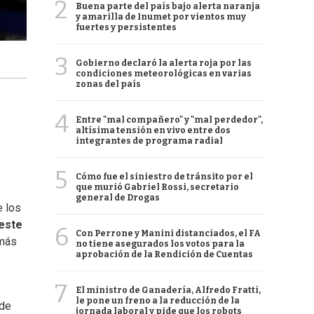
2
Buena parte del país bajo alerta naranja
y amarilla de Inumet por vientos muy
fuertes y persistentes
3
Gobierno declaró la alerta roja por las
condiciones meteorológicas en varias
zonas del país
4
Entre "mal compañero" y "mal perdedor",
altísima tensión en vivo entre dos
integrantes de programa radial
5
Cómo fue el siniestro de tránsito por el
que murió Gabriel Rossi, secretario
general de Drogas
e los
 este
6
Con Perrone y Manini distanciados, el FA
emás
no tiene asegurados los votos para la
aprobación de la Rendición de Cuentas
7
El ministro de Ganadería, Alfredo Fratti,
le pone un freno a la reducción de la
 de
jornada laboral y pide que los robots