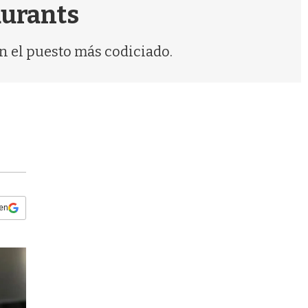
s
aurants
q
u
e
n el puesto más codiciado.
d
a
 en