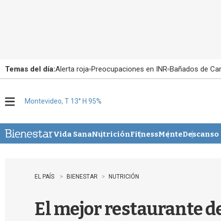
Temas del día:
Alerta roja
Preocupaciones en INR
Bañados de Ca
Montevideo, T 13° H 95%
M
e
n
u
Vida Sana
Nutrición
Fitness
Mente
Descanso
EL PAÍS
BIENESTAR
NUTRICIÓN
El mejor restaurante d