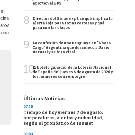
o
aporten al BPS
 el
8
ocina
Director del Sinae explicó qué implica la
alerta roja para zonas costeras y qué
gares
pasa con las clases
, con
9
La confesión de una uruguaya en "Ahora
Caigo" Argentina que descolocó a Darío
Barassi y se hizo viral
10
El boleto ganador de la Lotería Nacional
de España del jueves 6 de agosto de 2026 y
los números con reintegro
Últimas Noticias
07:10
Tiempo de hoy viernes 7 de agosto:
temperaturas, vientos y nubosidad,
según el pronóstico de Inumet
07:03