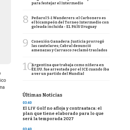
para festejar el Intermedio
8
Peñarol 5-1 Wanderers: el Carbonero es
el bicampeón del Torneo Intermedio con
goleada incluida - EL PAÍS Uruguay
9
Conexión Ganadera: Justicia prorrogó
las cautelares; Cabral denunció
amenazas y Carrasco reclamó traslados
10
Argentina que trabaja como niñera en
EE.UU. fue arrestada por el ICE cuando iba
e
a ver un partido del Mundial
ico
ína
Últimas Noticias
03:40
El LIV Golf no afloja y contraataca: el
plan que tiene elaborado para lo que
será la temporada 2027
03:40