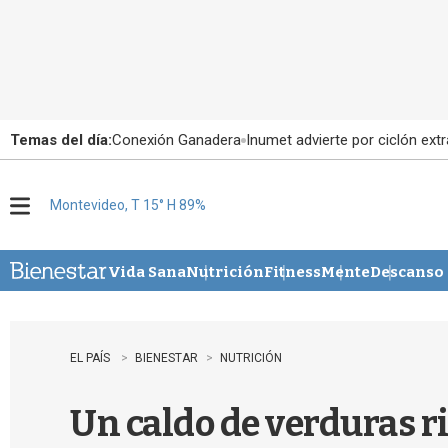
Temas del día:
Conexión Ganadera
Inumet advierte por ciclón extr
Montevideo, T 15° H 89%
M
e
n
u
Vida Sana
Nutrición
Fitness
Mente
Descanso
EL PAÍS
BIENESTAR
NUTRICIÓN
Un caldo de verduras ri