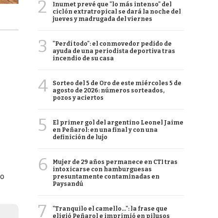
2
Inumet prevé que "lo más intenso" del
ciclón extratropical se dará la noche del
jueves y madrugada del viernes
3
"Perdí todo": el conmovedor pedido de
ayuda de una periodista deportiva tras
incendio de su casa
4
Sorteo del 5 de Oro de este miércoles 5 de
agosto de 2026: números sorteados,
pozos y aciertos
5
El primer gol del argentino Leonel Jaime
en Peñarol: en una final y con una
definición de lujo
6
Mujer de 29 años permanece en CTI tras
intoxicarse con hamburguesas
do
presuntamente contaminadas en
Paysandú
7
"Tranquilo el camello...": la frase que
eligió Peñarol e imprimió en pilusos