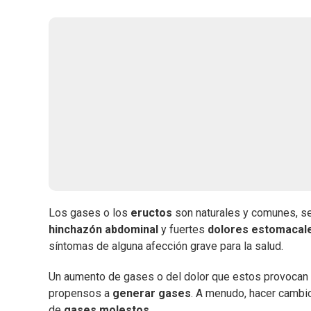
Los gases o los
eructos
son naturales y comunes, s
hinchazón abdominal
y fuertes
dolores estomacal
síntomas de alguna afección grave para la salud.
Un aumento de gases o del dolor que estos provoca
propensos a
generar gases
. A menudo, hacer cambio
de
gases molestos
.