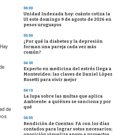
06:00
Unidad Indexada hoy: cuánto cotiza la
UI este domingo 9 de agosto de 2026 en
pesos uruguayos
05:00
¿Por qué la diabetes y la depresión
 Hay
forman una pareja cada vez más
común?
04:30
 de
Experto en medicina del estrés llega a
Montevideo: las claves de Daniel López
Rosetti para vivir mejor
04:10
La lupa sobre las multas que aplica
Ambiente: a quiénes se sanciona y por
qué
dad de
vos.
04:05
Rendición de Cuentas: FA con los días
contados para lograr votos necesarios;
oposición visualiza apoyo a proyectos