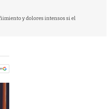
s
q
u
e
ñimiento y dolores intensos si el
d
a
 en