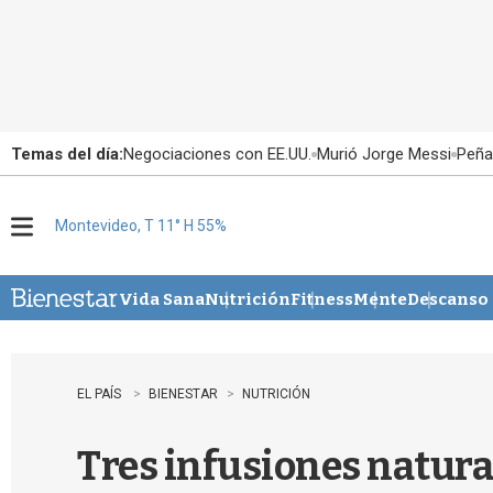
Temas del día:
Negociaciones con EE.UU.
Murió Jorge Messi
Peña
Montevideo, T 11° H 55%
M
e
n
u
Vida Sana
Nutrición
Fitness
Mente
Descanso
EL PAÍS
BIENESTAR
NUTRICIÓN
Tres infusiones natura