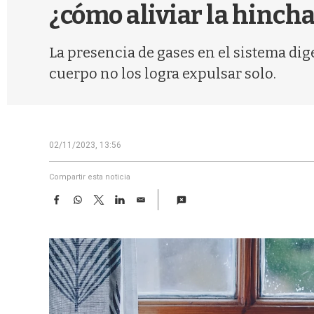
¿cómo aliviar la hinc
La presencia de gases en el sistema dig
cuerpo no los logra expulsar solo.
02/11/2023, 13:56
Compartir esta noticia
F
W
T
L
E
a
h
w
i
m
c
a
i
n
a
e
t
t
k
i
b
s
t
e
l
o
A
e
d
o
p
r
I
k
p
n