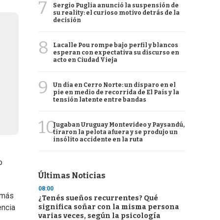
7
Sergio Puglia anunció la suspensión de
su reality: el curioso motivo detrás de la
decisión
8
Lacalle Pou rompe bajo perfil y blancos
esperan con expectativa su discurso en
acto en Ciudad Vieja
9
Un día en Cerro Norte: un disparo en el
pie en medio de recorrida de El País y la
tensión latente entre bandas
10
Jugaban Uruguay Montevideo y Paysandú,
tiraron la pelota afuera y se produjo un
insólito accidente en la ruta
o
Últimas Noticias
08:00
 más
¿Tenés sueños recurrentes? Qué
significa soñar con la misma persona
encia
varias veces, según la psicología