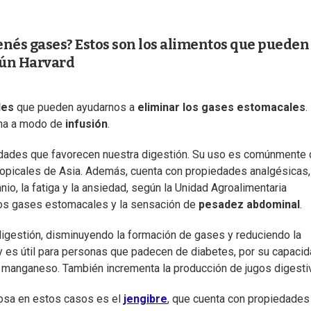
tenés gases? Estos son los alimentos que pueden
gún Harvard
les
que pueden ayudarnos a
eliminar los gases estomacales
.
ina a modo de
infusión
.
dades que favorecen nuestra digestión. Su uso es comúnmente
tropicales de Asia. Además, cuenta con propiedades analgésicas,
nio, la fatiga y la ansiedad, según la Unidad Agroalimentaria
los gases estomacales y la sensación de
pesadez abdominal
.
 digestión, disminuyendo la formación de gases y reduciendo la
y es útil para personas que padecen de diabetes, por su capaci
e manganeso. También incrementa la producción de jugos digesti
iosa en estos casos es el
jengibre
, que cuenta con propiedades