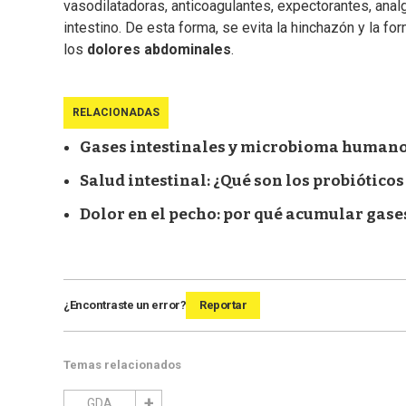
vasodilatadoras, anticoagulantes, expectorantes, anal
intestino. De esta forma, se evita la hinchazón y la f
los
dolores abdominales
.
RELACIONADAS
Gases intestinales y microbioma humano
Salud intestinal: ¿Qué son los probiótic
Dolor en el pecho: por qué acumular gase
¿Encontraste un error?
Reportar
Temas relacionados
GDA