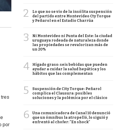
2
Lo que no se vio de la insólita suspensión
del partido entre Montevideo Cty Torque
y Peñarol en el Estadio Charrúa
3
Ni Montevideo ni Punta del Este: la ciudad
uruguaya rodeada de naturaleza donde
las propiedades se revalorizan más de
un 20%
4
Hígado graso: seis bebidas que pueden
ayudar a cuidar la salud hepática y los
hábitos que las complementan
5
Suspensión de City Torque-Peñarol
complica el Clausura: posibles
 tres
soluciones y la polémica por el clásico
6
Una comunicadora de Canal 10 denunció
de
que un ómnibus la atropelló, lo siguió y
enfrentó al chofer: "En shock"
o por