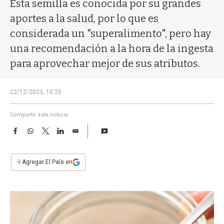
a
Esta semilla es conocida por su grandes
aportes a la salud, por lo que es
considerada un "superalimento", pero hay
una recomendación a la hora de la ingesta
para aprovechar mejor de sus atributos.
22/12/2023, 10:25
Compartir esta noticia
F
W
T
L
E
a
h
w
i
m
c
a
i
n
a
e
t
t
k
i
+
Agregar El País en
b
s
t
e
l
o
A
e
d
o
p
r
I
k
p
n