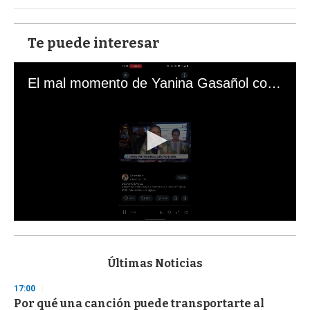
Te puede interesar
El mal momento de Yanina Gasañol con un hincha argentino en "Subrayado"
0
s
e
c
Últimas Noticias
o
n
17:00
d
Por qué una canción puede transportarte al
s