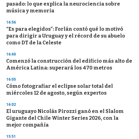
o
pasado: lo que explica la neurociencia sobre
f
música y memoria
3
3
s
16:56
e
“Es para elegidos”: Forlán contó qué lo motivó
c
para dirigir a Uruguay y el récord de su abuelo
o
n
como DT de la Celeste
d
s
16:40
Comenzó la construcción del edificio más alto de
América Latina: superará los 470 metros
16:05
Cómo fotografiar el eclipse solar total del
miércoles 12 de agosto, según expertos
16:02
El uruguayo Nicolás Pirozzi ganó en el Slalom
Gigante del Chile Winter Series 2026, con la
mejor compañía
15:51