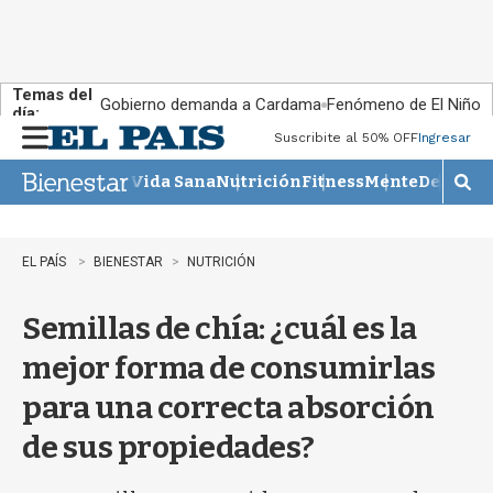
Temas del
Gobierno demanda a Cardama
Fenómeno de El Niño
día:
Suscribite al 50% OFF
Ingresar
M
e
Vida Sana
Nutrición
Fitness
Mente
Descans
n
M
u
o
s
t
EL PAÍS
BIENESTAR
NUTRICIÓN
r
a
Semillas de chía: ¿cuál es la
r
b
mejor forma de consumirlas
�
s
para una correcta absorción
q
u
de sus propiedades?
e
d