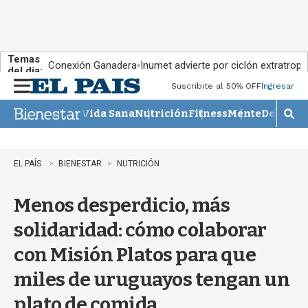
Temas
Conexión Ganadera
Inumet advierte por ciclón extratropi
del día:
Suscribite al 50% OFF
Ingresar
M
e
Vida Sana
Nutrición
Fitness
Mente
Descans
n
M
u
o
s
t
EL PAÍS
BIENESTAR
NUTRICIÓN
r
a
Menos desperdicio, más
r
b
solidaridad: cómo colaborar
�
s
con Misión Platos para que
q
u
miles de uruguayos tengan un
e
d
plato de comida