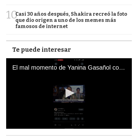
10
Casi 30 años después, Shakira recreó la foto
que dio origen a uno de los memes más
famosos de internet
Te puede interesar
El mal momento de Yanina Gasañol con un hincha argentino en "Subrayado"
0
s