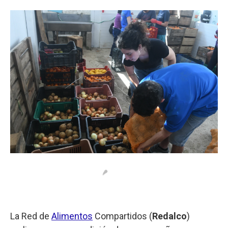
o
p
r
I
k
p
n
La Red de
Alimentos
Compartidos (
Redalco
)