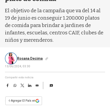
a
El objetivo de la campaña que va del 14 al
19 de junio es conseguir 1.200.000 platos
de comida para brindar a jardines de
infantes, escuelas, centros CAIF, clubes de
niños y merenderos.
Rosana Decima
13/06/2024, 03:30
Compartir esta noticia
F
W
T
L
E
a
h
w
i
m
c
a
i
n
a
e
t
t
k
i
+
Agregar El País en
b
s
t
e
l
o
A
e
d