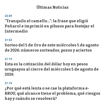
e
c
Últimas Noticias
o
n
22:49
d
"Tranquilo el camello...": la frase que eligió
s
o
Peñarol e imprimió en pilusos para festejar el
f
Intermedio
3
3
s
21:53
e
Sorteo del 5 de Oro de este miércoles 5 de agosto
c
de 2026: números sorteados, pozos y aciertos
o
n
d
21:19
s
Esta es la cotización del dólar hoy en pesos
uruguayos al cierre del miércoles 5 de agosto de
2026
21:16
¿Por qué está lenta o se cae la plataforma e-
BROU, qué alcance tiene el problema, qué riesgos
hay y cuándo se resolverá?