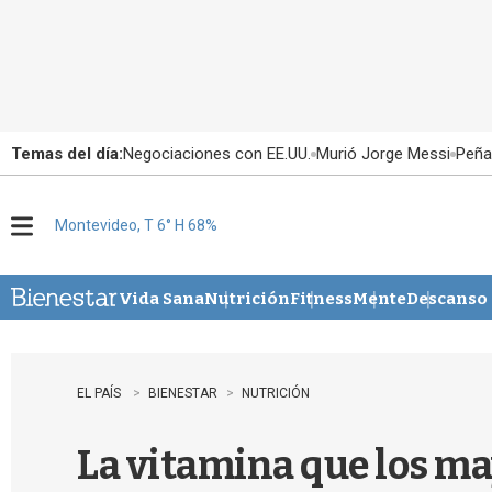
Temas del día:
Negociaciones con EE.UU.
Murió Jorge Messi
Peña
Montevideo, T 6° H 68%
M
e
n
u
Vida Sana
Nutrición
Fitness
Mente
Descanso
EL PAÍS
BIENESTAR
NUTRICIÓN
La vitamina que los ma