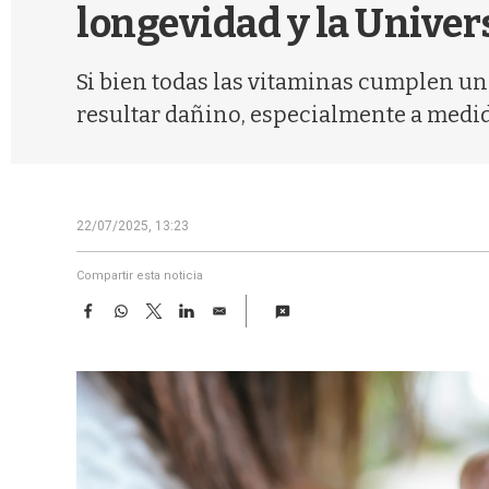
longevidad y la Univer
Si bien todas las vitaminas cumplen un
resultar dañino, especialmente a medi
22/07/2025, 13:23
Compartir esta noticia
F
W
T
L
E
a
h
w
i
m
c
a
i
n
a
e
t
t
k
i
b
s
t
e
l
o
A
e
d
o
p
r
I
k
p
n