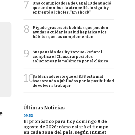
7
Una comunicadora de Canal 10 denunció
que un ómnibus la atropelló, lo siguió y
enfrentó al chofer: "En shock"
8
Hígado graso: seis bebidas que pueden
ayudar a cuidar la salud hepática y los
hábitos que las complementan
9
Suspensión de City Torque-Peñarol
complica el Clausura: posibles
soluciones y la polémica por el clásico
10
Saldain advierte que el BPS está mal
asesorando a jubilados por la posibilidad
de volver a trabajar
Últimas Noticias
e
09:53
El pronóstico para hoy domingo 9 de
agosto de 2026: cómo estará el tiempo
en cada zona del país, según Inumet