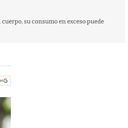
s
q
u
e
el cuerpo, su consumo en exceso puede
d
a
 en