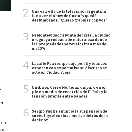
2
Una estrella de la televisión argentina
fue a ver el show de Gustaf y quedó
deslumbrada: "Quiero trabajar con vos"
3
Ni Montevideo ni Punta del Este: la ciudad
uruguaya rodeada de naturaleza donde
las propiedades se revalorizan más de
un 20%
4
Lacalle Pou rompe bajo perfil y blancos
esperan con expectativa su discurso en
acto en Ciudad Vieja
5
Un día en Cerro Norte: un disparo en el
A
pie en medio de recorrida de El País y la
tensión latente entre bandas
er
6
Sergio Puglia anunció la suspensión de
su reality: el curioso motivo detrás de la
decisión
 su
ios