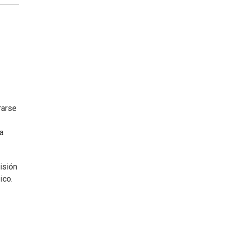
rarse
a
isión
ico.