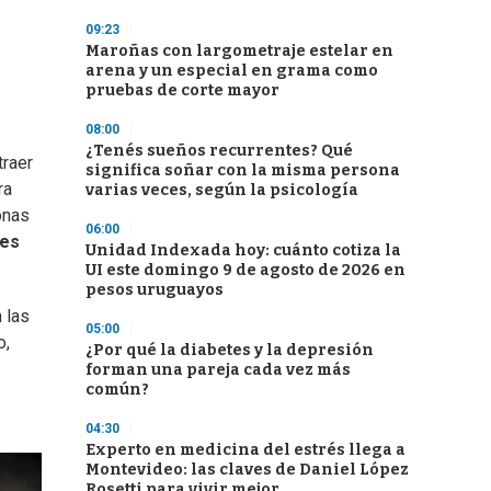
09:23
Maroñas con largometraje estelar en
arena y un especial en grama como
pruebas de corte mayor
08:00
¿Tenés sueños recurrentes? Qué
traer
significa soñar con la misma persona
ra
varias veces, según la psicología
onas
06:00
res
Unidad Indexada hoy: cuánto cotiza la
UI este domingo 9 de agosto de 2026 en
pesos uruguayos
 las
05:00
o,
¿Por qué la diabetes y la depresión
forman una pareja cada vez más
común?
04:30
Experto en medicina del estrés llega a
Montevideo: las claves de Daniel López
Rosetti para vivir mejor