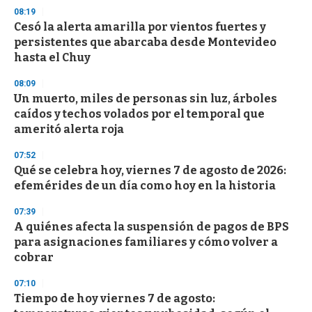
s
08:19
Cesó la alerta amarilla por vientos fuertes y
persistentes que abarcaba desde Montevideo
hasta el Chuy
08:09
Un muerto, miles de personas sin luz, árboles
caídos y techos volados por el temporal que
ameritó alerta roja
07:52
Qué se celebra hoy, viernes 7 de agosto de 2026:
efemérides de un día como hoy en la historia
07:39
A quiénes afecta la suspensión de pagos de BPS
para asignaciones familiares y cómo volver a
cobrar
07:10
Tiempo de hoy viernes 7 de agosto: