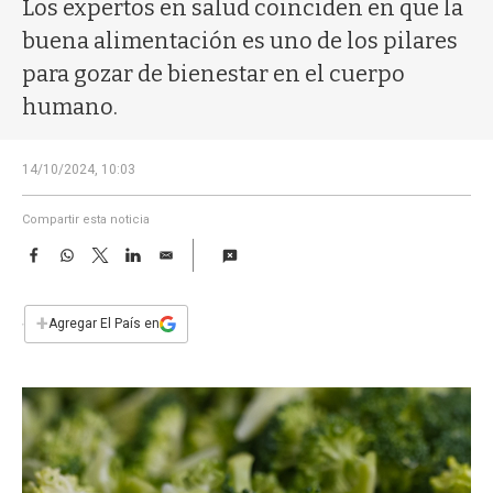
a
Los expertos en salud coinciden en que la
buena alimentación es uno de los pilares
para gozar de bienestar en el cuerpo
humano.
14/10/2024, 10:03
Compartir esta noticia
F
W
T
L
E
a
h
w
i
m
c
a
i
n
a
e
t
t
k
i
+
Agregar El País en
b
s
t
e
l
o
A
e
d
o
p
r
I
k
p
n