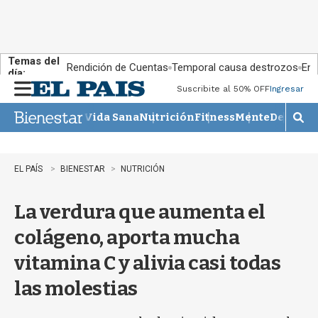
Temas del
Rendición de Cuentas
Temporal causa destrozos
En 
día:
Suscribite al 50% OFF
Ingresar
M
e
Vida Sana
Nutrición
Fitness
Mente
Descans
n
M
u
o
s
t
EL PAÍS
BIENESTAR
NUTRICIÓN
r
a
La verdura que aumenta el
r
b
colágeno, aporta mucha
�
s
vitamina C y alivia casi todas
q
u
las molestias
e
d