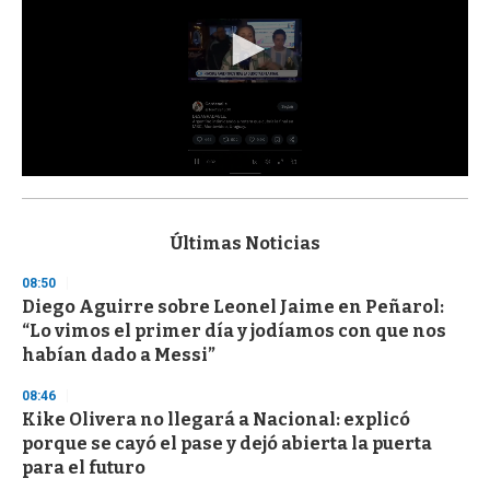
0
s
e
c
Últimas Noticias
o
n
08:50
d
Diego Aguirre sobre Leonel Jaime en Peñarol:
s
o
“Lo vimos el primer día y jodíamos con que nos
f
habían dado a Messi”
3
3
s
08:46
e
Kike Olivera no llegará a Nacional: explicó
c
porque se cayó el pase y dejó abierta la puerta
o
n
para el futuro
d