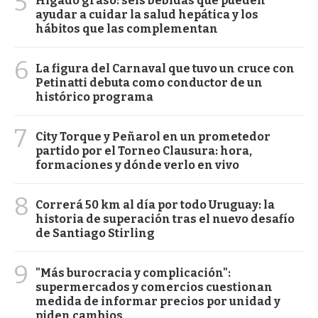
5
Hígado graso: seis bebidas que pueden
ayudar a cuidar la salud hepática y los
hábitos que las complementan
6
La figura del Carnaval que tuvo un cruce con
Petinatti debuta como conductor de un
histórico programa
7
City Torque y Peñarol en un prometedor
partido por el Torneo Clausura: hora,
formaciones y dónde verlo en vivo
8
Correrá 50 km al día por todo Uruguay: la
historia de superación tras el nuevo desafío
de Santiago Stirling
9
"Más burocracia y complicación":
supermercados y comercios cuestionan
medida de informar precios por unidad y
piden cambios