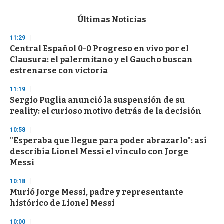
s
e
c
Últimas Noticias
o
n
11:29
d
Central Español 0-0 Progreso en vivo por el
s
o
Clausura: el palermitano y el Gaucho buscan
f
estrenarse con victoria
3
3
s
11:19
e
Sergio Puglia anunció la suspensión de su
c
reality: el curioso motivo detrás de la decisión
o
n
d
10:58
s
"Esperaba que llegue para poder abrazarlo": así
describía Lionel Messi el vínculo con Jorge
Messi
10:18
Murió Jorge Messi, padre y representante
histórico de Lionel Messi
10:00