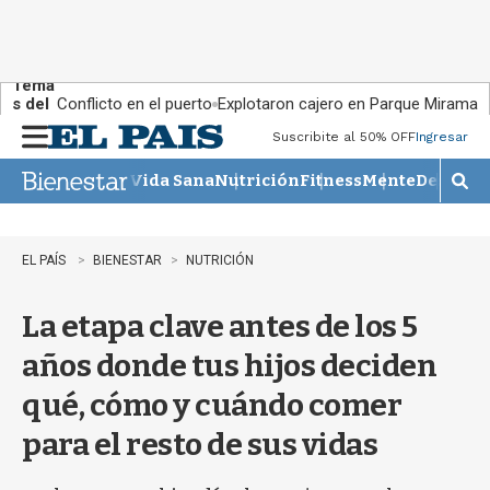
Tema
s del
Conflicto en el puerto
Explotaron cajero en Parque Miramar
día:
Suscribite al 50% OFF
Ingresar
M
e
Vida Sana
Nutrición
Fitness
Mente
Descans
n
M
u
o
s
t
EL PAÍS
BIENESTAR
NUTRICIÓN
r
a
La etapa clave antes de los 5
r
b
años donde tus hijos deciden
�
s
qué, cómo y cuándo comer
q
u
para el resto de sus vidas
e
d