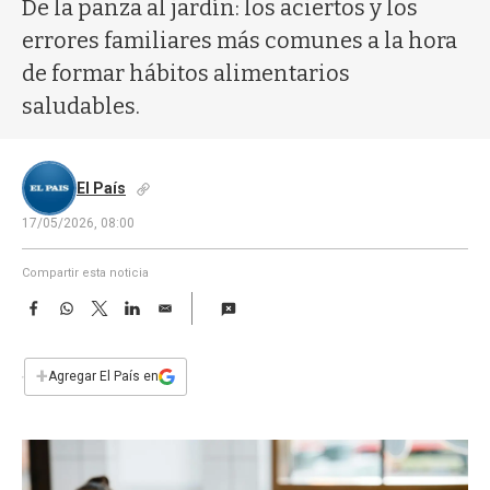
a
De la panza al jardín: los aciertos y los
errores familiares más comunes a la hora
de formar hábitos alimentarios
saludables.
El País
17/05/2026, 08:00
Compartir esta noticia
F
W
T
L
E
a
h
w
i
m
c
a
i
n
a
e
t
t
k
i
+
Agregar El País en
b
s
t
e
l
o
A
e
d
o
p
r
I
k
p
n