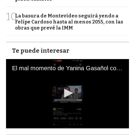
10
La basura de Montevideo seguirá yendo a
Felipe Cardoso hasta al menos 2055, con las
obras que prevé la IMM
Te puede interesar
El mal momento de Yanina Gasañol con un hincha argentino en "Subrayado"
0