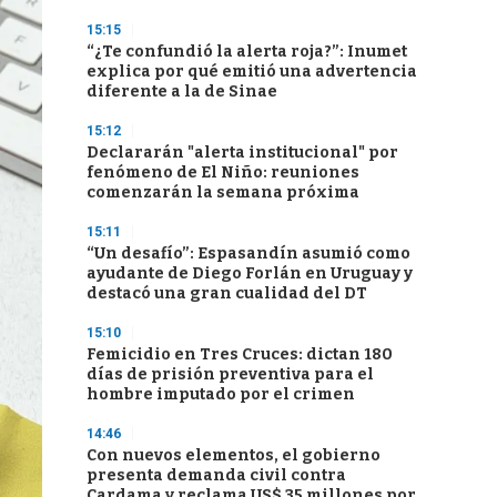
15:15
“¿Te confundió la alerta roja?”: Inumet
explica por qué emitió una advertencia
diferente a la de Sinae
15:12
Declararán "alerta institucional" por
fenómeno de El Niño: reuniones
comenzarán la semana próxima
15:11
“Un desafío”: Espasandín asumió como
ayudante de Diego Forlán en Uruguay y
destacó una gran cualidad del DT
15:10
Femicidio en Tres Cruces: dictan 180
días de prisión preventiva para el
hombre imputado por el crimen
14:46
Con nuevos elementos, el gobierno
presenta demanda civil contra
Cardama y reclama US$ 35 millones por