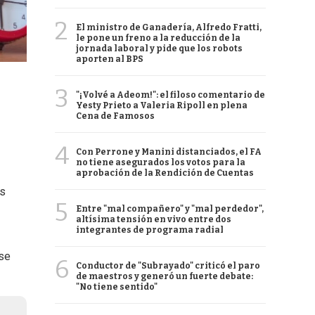
2
El ministro de Ganadería, Alfredo Fratti,
le pone un freno a la reducción de la
jornada laboral y pide que los robots
aporten al BPS
3
"¡Volvé a Adeom!": el filoso comentario de
Yesty Prieto a Valeria Ripoll en plena
Cena de Famosos
4
Con Perrone y Manini distanciados, el FA
no tiene asegurados los votos para la
aprobación de la Rendición de Cuentas
es
5
Entre "mal compañero" y "mal perdedor",
altísima tensión en vivo entre dos
integrantes de programa radial
 se
6
Conductor de "Subrayado" criticó el paro
de maestros y generó un fuerte debate:
"No tiene sentido"