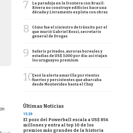
7
La paradoja en la frontera con Brasil:
Rivera no construye edificios hace una
década y Livramento explota con obras
8
Cómo fue el siniestro de tránsito por el
que murió Gabriel Rossi, secretario
general de Drogas
9
Safaris privados, auroras boreales y
estadías de US$ 3.000 por día: así viajan
los uruguayos premium
10
Cesó la alerta amarilla por vientos
fuertes y persistentes que abarcaba
desde Montevideo hasta el Chuy
Últimas Noticias
con
15:29
El pozo del Powerball escala a US$ 856
millones y entra al top 10 de los
premios más grandes de la historia