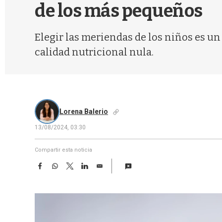
de los más pequeños
Elegir las meriendas de los niños es u
calidad nutricional nula.
Lorena Balerio
13/08/2024, 03:30
Compartir esta noticia
F
W
T
L
E
a
h
w
i
m
c
a
i
n
a
e
t
t
k
i
b
s
t
e
l
o
A
e
d