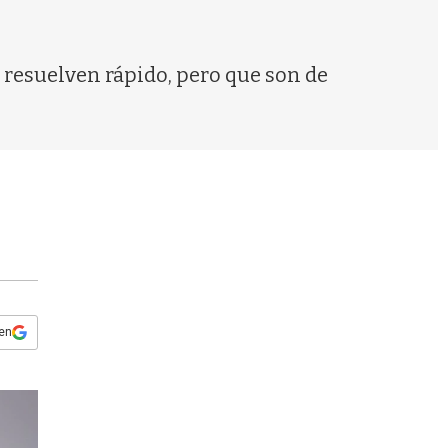
s
q
u
e
 resuelven rápido, pero que son de
d
a
 en