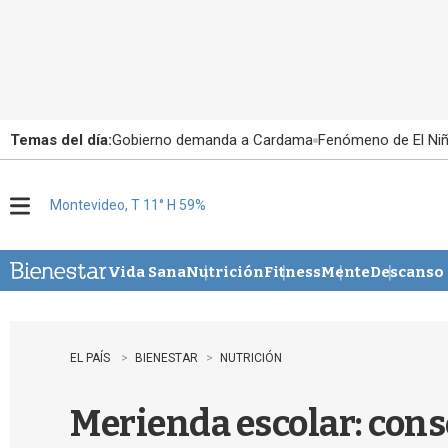
Temas del día:
Gobierno demanda a Cardama
Fenómeno de El Ni
Montevideo, T 11° H 59%
M
e
n
u
Vida Sana
Nutrición
Fitness
Mente
Descanso
EL PAÍS
BIENESTAR
NUTRICIÓN
Merienda escolar: cons