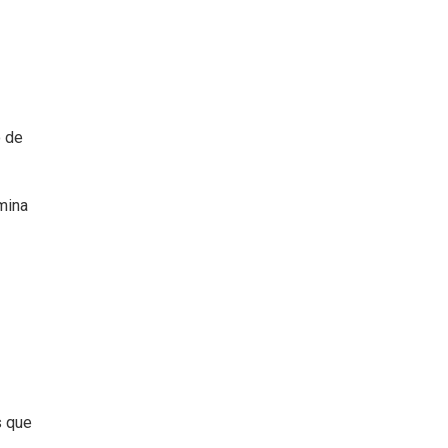
o de
amina
s que