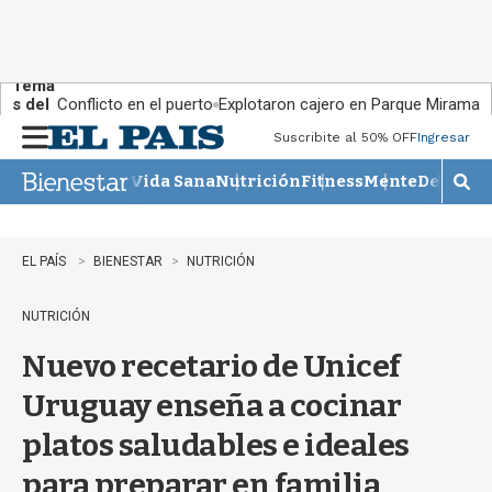
Tema
s del
Conflicto en el puerto
Explotaron cajero en Parque Miramar
día:
Suscribite al 50% OFF
Ingresar
M
e
Vida Sana
Nutrición
Fitness
Mente
Descans
n
M
u
o
s
t
EL PAÍS
BIENESTAR
NUTRICIÓN
r
a
NUTRICIÓN
r
b
Nuevo recetario de Unicef
�
s
Uruguay enseña a cocinar
q
u
platos saludables e ideales
e
d
para preparar en familia