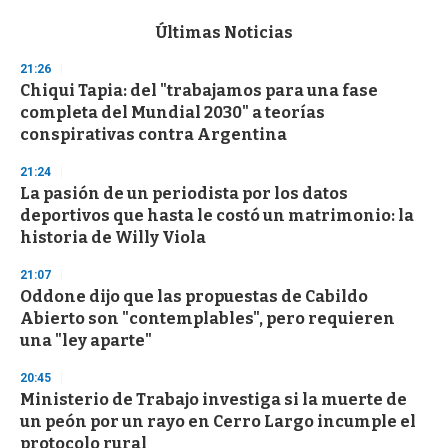
e
c
Últimas Noticias
o
n
21:26
d
Chiqui Tapia: del "trabajamos para una fase
s
o
completa del Mundial 2030" a teorías
f
conspirativas contra Argentina
3
3
s
21:24
e
La pasión de un periodista por los datos
c
deportivos que hasta le costó un matrimonio: la
o
n
historia de Willy Viola
d
s
21:07
Oddone dijo que las propuestas de Cabildo
Abierto son "contemplables", pero requieren
una "ley aparte"
20:45
Ministerio de Trabajo investiga si la muerte de
un peón por un rayo en Cerro Largo incumple el
protocolo rural