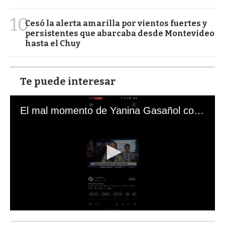
10
Cesó la alerta amarilla por vientos fuertes y
persistentes que abarcaba desde Montevideo
hasta el Chuy
Te puede interesar
El mal momento de Yanina Gasañol con un hincha argentino en "Subrayado"
0
s