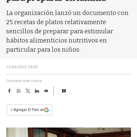
a
La organización lanzó un documento con
25 recetas de platos relativamente
sencillos de preparar para estimular
hábitos alimenticios nutritivos en
particular para los niños.
12/04/2023, 04:00
Compartir esta noticia
F
W
T
L
E
a
h
w
i
m
c
a
i
n
a
e
t
t
k
i
+
Agregar El País en
b
s
t
e
l
o
A
e
d
o
p
r
I
k
p
n