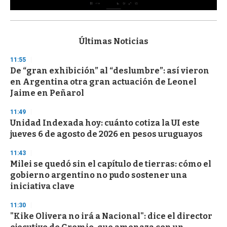
0
s
e
c
Últimas Noticias
o
n
11:55
d
De “gran exhibición” al “deslumbre”: así vieron
s
o
en Argentina otra gran actuación de Leonel
f
Jaime en Peñarol
3
3
s
11:49
e
Unidad Indexada hoy: cuánto cotiza la UI este
c
jueves 6 de agosto de 2026 en pesos uruguayos
o
n
d
11:43
s
Milei se quedó sin el capítulo de tierras: cómo el
gobierno argentino no pudo sostener una
iniciativa clave
11:30
"Kike Olivera no irá a Nacional": dice el director