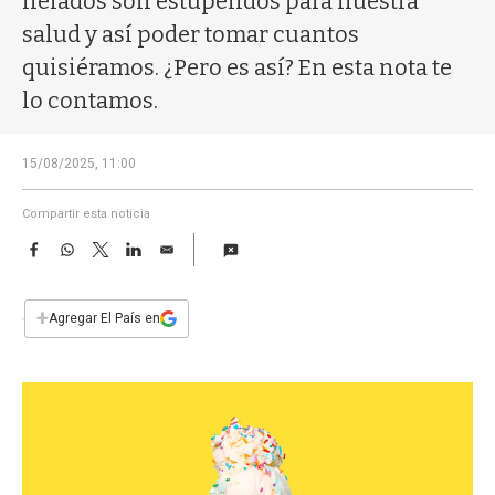
helados son estupendos para nuestra
a
salud y así poder tomar cuantos
quisiéramos. ¿Pero es así? En esta nota te
lo contamos.
15/08/2025, 11:00
Compartir esta noticia
F
W
T
L
E
a
h
w
i
m
c
a
i
n
a
e
t
t
k
i
+
Agregar El País en
b
s
t
e
l
o
A
e
d
o
p
r
I
k
p
n