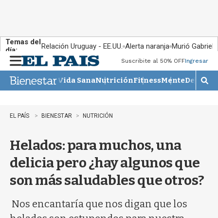
Temas del
Relación Uruguay - EE.UU.
Alerta naranja
Murió Gabriel 
día:
Suscribite al 50% OFF
Ingresar
M
e
Vida Sana
Nutrición
Fitness
Mente
Descans
n
M
u
o
s
t
EL PAÍS
BIENESTAR
NUTRICIÓN
r
a
Helados: para muchos, una
r
b
delicia pero ¿hay algunos que
�
s
son más saludables que otros?
q
u
e
Nos encantaría que nos digan que los
d