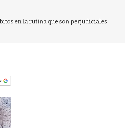
s
q
u
e
itos en la rutina que son perjudiciales
d
a
 en