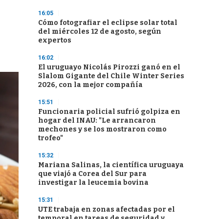
16:05
Cómo fotografiar el eclipse solar total
del miércoles 12 de agosto, según
expertos
16:02
El uruguayo Nicolás Pirozzi ganó en el
Slalom Gigante del Chile Winter Series
2026, con la mejor compañía
15:51
Funcionaria policial sufrió golpiza en
hogar del INAU: "Le arrancaron
mechones y se los mostraron como
trofeo"
15:32
Mariana Salinas, la científica uruguaya
que viajó a Corea del Sur para
investigar la leucemia bovina
15:31
UTE trabaja en zonas afectadas por el
temporal en tareas de seguridad y