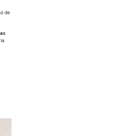
ás de
las
ia.