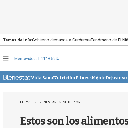
Temas del día:
Gobierno demanda a Cardama
Fenómeno de El Ni
Montevideo, T 11° H 59%
M
e
n
u
Vida Sana
Nutrición
Fitness
Mente
Descanso
EL PAÍS
BIENESTAR
NUTRICIÓN
Estos son los alimento