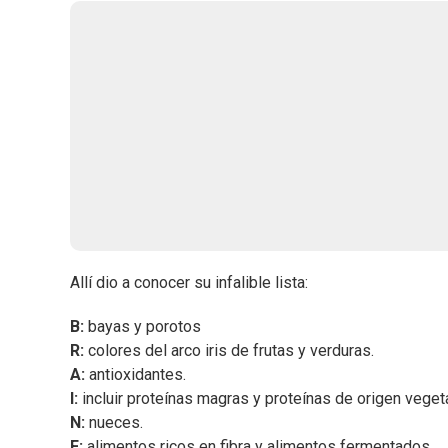
Allí dio a conocer su infalible lista:
B:
bayas y porotos
R:
colores del arco iris de frutas y verduras.
A:
antioxidantes.
I:
incluir proteínas magras y proteínas de origen vegeta
N:
nueces.
F:
alimentos ricos en fibra y alimentos fermentados.