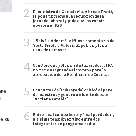
2
El ministro de Ganadería, Alfredo Fratti,
le pone un freno a la reducción de la
jornada laboral y pide que los robots
aporten al BPS
3
"¡Volvé a Adeom!": el filoso comentario de
Yesty Prieto a Valeria Ripoll en plena
Cena de Famosos
4
Con Perrone y Manini distanciados, el FA
no tiene asegurados los votos para la
aprobación de la Rendición de Cuentas
5
Conductor de "Subrayado" criticó el paro
ene
de maestros y generó un fuerte debate:
u
"No tiene sentido"
6
Entre "mal compañero" y "mal perdedor",
re su
altísima tensión en vivo entre dos
integrantes de programa radial