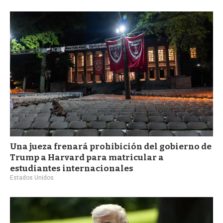
a
Una jueza frenará prohibición del gobierno de
Trump a Harvard para matricular a
estudiantes internacionales
Estados Unidos