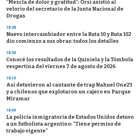
"Mezcla de dolor y gratitud": Orsi asistió al
s
o
velorio del secretario de la Junta Nacional de
f
Drogas
3
3
s
18:38
e
Nuevo intercambiador entre la Ruta 10 y Ruta 102
c
dio comienzo a sus obras: todos los detalles
o
n
d
18:30
s
Conocé los resultados de la Quiniela y la Tómbola
vespertina del viernes 7 de agosto de 2026
18:10
Así detuvieron al cantante de trap Nahuel One23
y a chilenos que explotaron un cajero en Parque
Miramar
18:09
La policía inmigratoria de Estados Unidos detuvo
a un futbolista argentino: "Tiene permiso de
trabajo vigente"