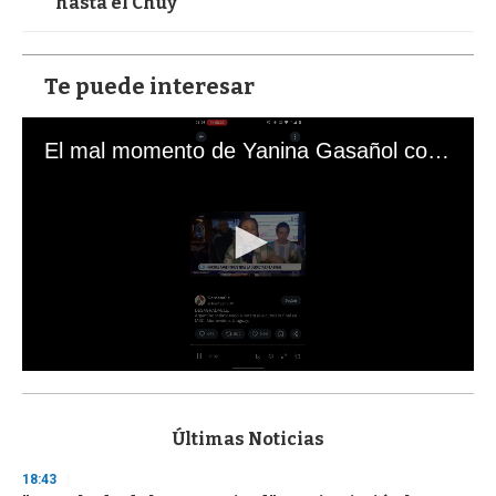
hasta el Chuy
Te puede interesar
El mal momento de Yanina Gasañol con un hincha argentino en "Subrayado"
0
s
e
c
Últimas Noticias
o
n
18:43
d