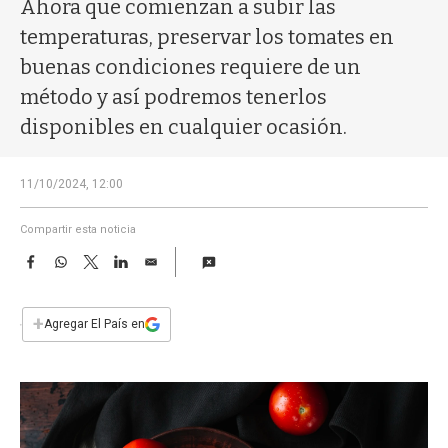
a
Ahora que comienzan a subir las
temperaturas, preservar los tomates en
buenas condiciones requiere de un
método y así podremos tenerlos
disponibles en cualquier ocasión.
11/10/2024, 12:00
Compartir esta noticia
F
W
T
L
E
a
h
w
i
m
c
a
i
n
a
e
t
t
k
i
+
Agregar El País en
b
s
t
e
l
o
A
e
d
o
p
r
I
k
p
n