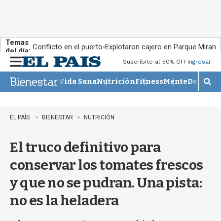
Temas
Conflicto en el puerto
Explotaron cajero en Parque Miram
del día:
Suscribite al 50% OFF
Ingresar
M
e
Vida Sana
Nutrición
Fitness
Mente
Descans
n
M
u
o
s
t
EL PAÍS
BIENESTAR
NUTRICIÓN
r
a
El truco definitivo para
r
b
conservar los tomates frescos
�
s
y que no se pudran. Una pista:
q
u
no es la heladera
e
d