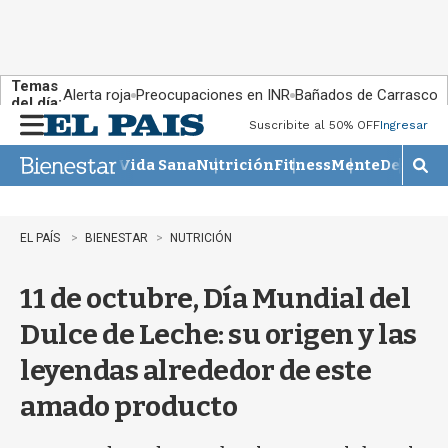
Temas
Alerta roja
Preocupaciones en INR
Bañados de Carrasco
del día:
Suscribite al 50% OFF
Ingresar
M
e
Vida Sana
Nutrición
Fitness
Mente
Descans
n
M
u
o
s
t
EL PAÍS
BIENESTAR
NUTRICIÓN
r
a
11 de octubre, Día Mundial del
r
b
Dulce de Leche: su origen y las
�
s
leyendas alrededor de este
q
u
amado producto
e
d