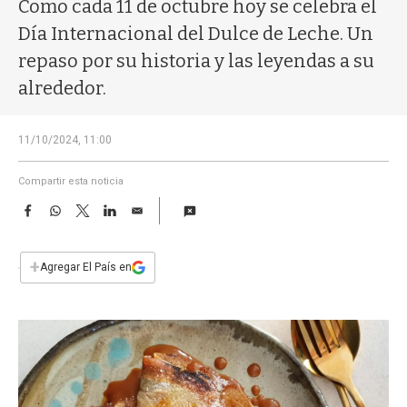
a
Como cada 11 de octubre hoy se celebra el
Día Internacional del Dulce de Leche. Un
repaso por su historia y las leyendas a su
alrededor.
11/10/2024, 11:00
Compartir esta noticia
F
W
T
L
E
a
h
w
i
m
c
a
i
n
a
e
t
t
k
i
+
Agregar El País en
b
s
t
e
l
o
A
e
d
o
p
r
I
k
p
n