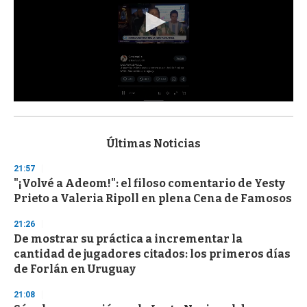
0
s
e
c
Últimas Noticias
o
n
21:57
d
"¡Volvé a Adeom!": el filoso comentario de Yesty
s
o
Prieto a Valeria Ripoll en plena Cena de Famosos
f
3
21:26
3
s
De mostrar su práctica a incrementar la
e
cantidad de jugadores citados: los primeros días
c
de Forlán en Uruguay
o
n
d
21:08
s