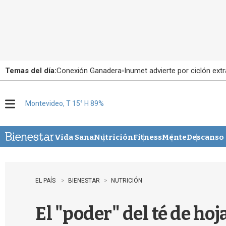
Temas del día:
Conexión Ganadera
Inumet advierte por ciclón extr
Montevideo, T 15° H 89%
M
e
n
u
Vida Sana
Nutrición
Fitness
Mente
Descanso
EL PAÍS
BIENESTAR
NUTRICIÓN
El "poder" del té de hoj