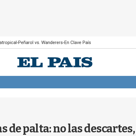
atropical
Peñarol vs. Wanderers
En Clave País
as de palta: no las descartes