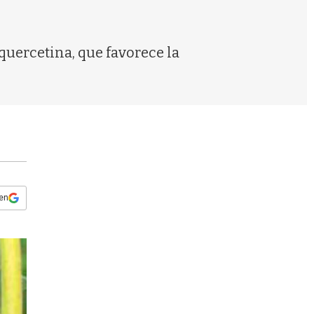
s
q
u
e
quercetina, que favorece la
d
a
 en