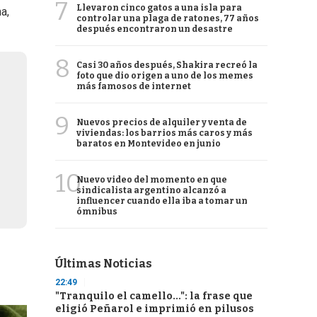
7
Llevaron cinco gatos a una isla para
a,
controlar una plaga de ratones, 77 años
después encontraron un desastre
8
Casi 30 años después, Shakira recreó la
foto que dio origen a uno de los memes
más famosos de internet
9
Nuevos precios de alquiler y venta de
viviendas: los barrios más caros y más
baratos en Montevideo en junio
10
Nuevo video del momento en que
sindicalista argentino alcanzó a
influencer cuando ella iba a tomar un
ómnibus
Últimas Noticias
22:49
"Tranquilo el camello...": la frase que
eligió Peñarol e imprimió en pilusos