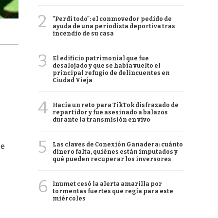
2
"Perdí todo": el conmovedor pedido de
ayuda de una periodista deportiva tras
incendio de su casa
3
El edificio patrimonial que fue
desalojado y que se había vuelto el
principal refugio de delincuentes en
Ciudad Vieja
4
Hacía un reto para TikTok disfrazado de
repartidor y fue asesinado a balazos
durante la transmisión en vivo
5
Las claves de Conexión Ganadera: cuánto
se
dinero falta, quiénes están imputados y
qué pueden recuperar los inversores
6
Inumet cesó la alerta amarilla por
tormentas fuertes que regía para este
miércoles