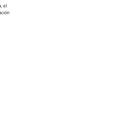
o
, el
ación