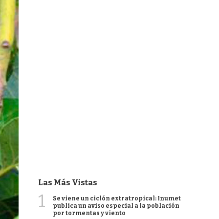
Las Más Vistas
1
Se viene un ciclón extratropical: Inumet
publica un aviso especial a la población
por tormentas y viento