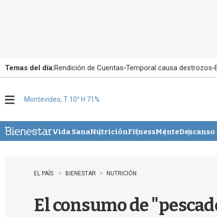
Temas del día:
Rendición de Cuentas
Temporal causa destrozos
Montevideo, T 10° H 71%
M
e
n
u
Vida Sana
Nutrición
Fitness
Mente
Descanso
EL PAÍS
BIENESTAR
NUTRICIÓN
El consumo de "pescado