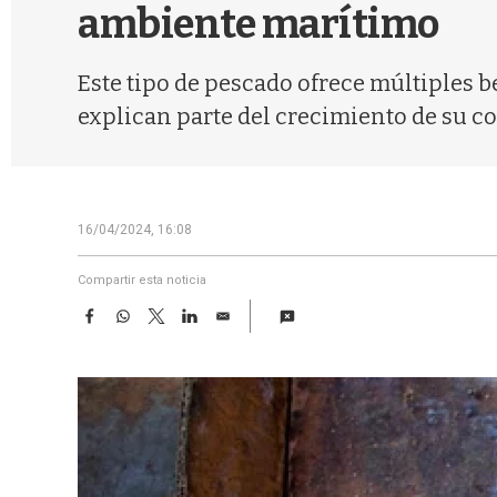
ambiente marítimo
Este tipo de pescado ofrece múltiples 
explican parte del crecimiento de su 
16/04/2024, 16:08
Compartir esta noticia
F
W
T
L
E
a
h
w
i
m
c
a
i
n
a
e
t
t
k
i
b
s
t
e
l
o
A
e
d
o
p
r
I
k
p
n