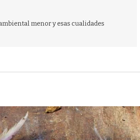
s
q
u
e
oambiental menor y esas cualidades
d
a