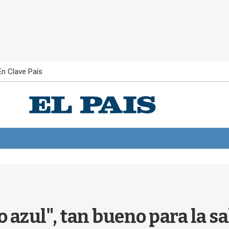
En Clave País
 azul", tan bueno para la s