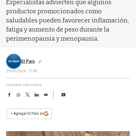
a
Especialistas advierten que algunos
productos promocionados como
saludables pueden favorecer inflamación,
fatiga y aumento de peso durante la
perimenopausia y menopausia.
El País
25/05/2026, 17:00
Compartir esta noticia
F
W
T
L
E
a
h
w
i
m
c
a
i
n
a
e
t
t
k
i
+
Agregar El País en
b
s
t
e
l
o
A
e
d
o
p
r
I
k
p
n