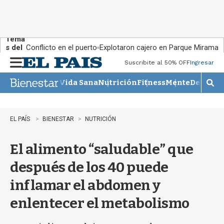
Tema
s del
Conflicto en el puerto
Explotaron cajero en Parque Miramar
día:
Suscribite al 50% OFF
Ingresar
M
e
Vida Sana
Nutrición
Fitness
Mente
Descans
n
M
u
o
s
t
EL PAÍS
BIENESTAR
NUTRICIÓN
r
a
El alimento “saludable” que
r
b
después de los 40 puede
�
s
inflamar el abdomen y
q
u
enlentecer el metabolismo
e
d