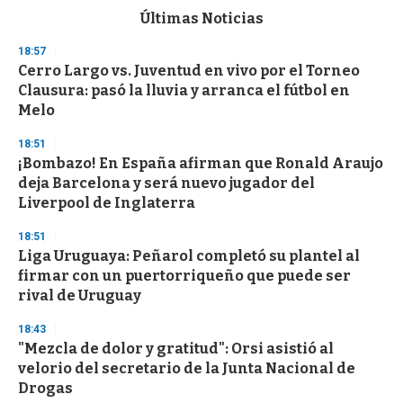
c
Últimas Noticias
o
n
18:57
d
Cerro Largo vs. Juventud en vivo por el Torneo
s
o
Clausura: pasó la lluvia y arranca el fútbol en
f
Melo
3
3
s
18:51
e
¡Bombazo! En España afirman que Ronald Araujo
c
deja Barcelona y será nuevo jugador del
o
n
Liverpool de Inglaterra
d
s
18:51
Liga Uruguaya: Peñarol completó su plantel al
firmar con un puertorriqueño que puede ser
rival de Uruguay
18:43
"Mezcla de dolor y gratitud": Orsi asistió al
velorio del secretario de la Junta Nacional de
Drogas