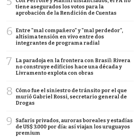
5
Con Perrone y Manini distanciados, el FA no
tiene asegurados los votos para la
aprobación de la Rendición de Cuentas
6
Entre "mal compañero" y "mal perdedor",
altísima tensión en vivo entre dos
integrantes de programa radial
7
La paradoja en la frontera con Brasil: Rivera
no construye edificios hace una década y
Livramento explota con obras
8
Cómo fue el siniestro de tránsito por el que
murió Gabriel Rossi, secretario general de
Drogas
9
Safaris privados, auroras boreales y estadías
de US$ 3.000 por día: así viajan los uruguayos
premium