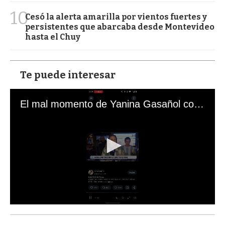
10
Cesó la alerta amarilla por vientos fuertes y
persistentes que abarcaba desde Montevideo
hasta el Chuy
Te puede interesar
El mal momento de Yanina Gasañol con un hincha argentino en "Subrayado"
0
s
e