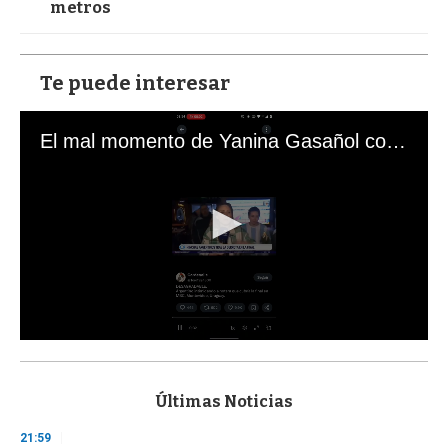
metros
Te puede interesar
El mal momento de Yanina Gasañol con un hincha argentino en "Subrayado"
0
s
e
c
Últimas Noticias
o
n
21:59
d