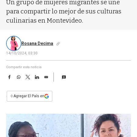
a
Un grupo de mujeres migrantes se une
para compartir lo mejor de sus culturas
culinarias en Montevideo.
Rosana Decima
14/10/2024, 03:30
Compartir esta noticia
F
W
T
L
E
a
h
w
i
m
c
a
i
n
a
e
t
t
k
i
+
Agregar El País en
b
s
t
e
l
o
A
e
d
o
p
r
I
k
p
n