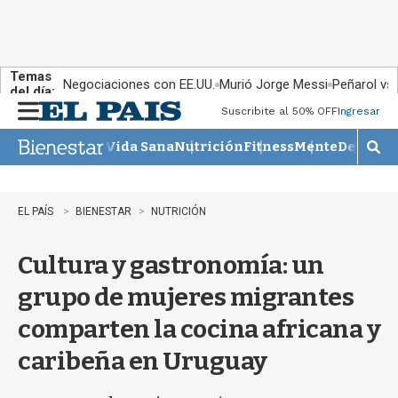
Temas
Negociaciones con EE.UU.
Murió Jorge Messi
Peñarol vs
del día:
Suscribite al 50% OFF
Ingresar
M
e
Vida Sana
Nutrición
Fitness
Mente
Descans
n
M
u
o
s
t
EL PAÍS
BIENESTAR
NUTRICIÓN
r
a
Cultura y gastronomía: un
r
b
grupo de mujeres migrantes
�
s
comparten la cocina africana y
q
u
caribeña en Uruguay
e
d