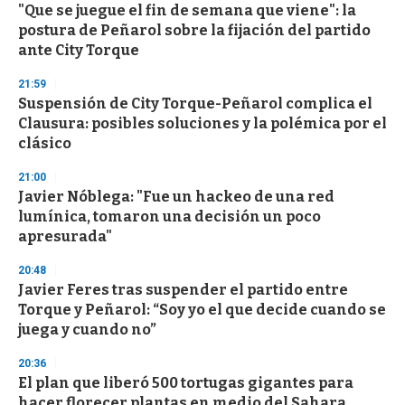
"Que se juegue el fin de semana que viene": la
s
o
postura de Peñarol sobre la fijación del partido
f
ante City Torque
3
3
s
21:59
e
Suspensión de City Torque-Peñarol complica el
c
Clausura: posibles soluciones y la polémica por el
o
n
clásico
d
s
21:00
Javier Nóblega: "Fue un hackeo de una red
lumínica, tomaron una decisión un poco
apresurada"
20:48
Javier Feres tras suspender el partido entre
Torque y Peñarol: “Soy yo el que decide cuando se
juega y cuando no”
20:36
El plan que liberó 500 tortugas gigantes para
hacer florecer plantas en medio del Sahara