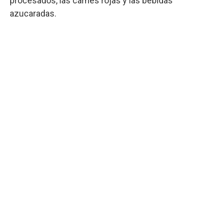
procesados, las carnes rojas y las bebidas
azucaradas.