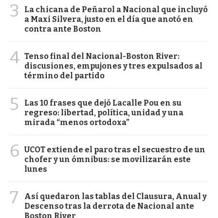
3
La chicana de Peñarol a Nacional que incluyó
a Maxi Silvera, justo en el día que anotó en
contra ante Boston
4
Tenso final del Nacional-Boston River:
discusiones, empujones y tres expulsados al
término del partido
5
Las 10 frases que dejó Lacalle Pou en su
regreso: libertad, política, unidad y una
mirada “menos ortodoxa”
6
UCOT extiende el paro tras el secuestro de un
chofer y un ómnibus: se movilizarán este
lunes
7
Así quedaron las tablas del Clausura, Anual y
Descenso tras la derrota de Nacional ante
Boston River