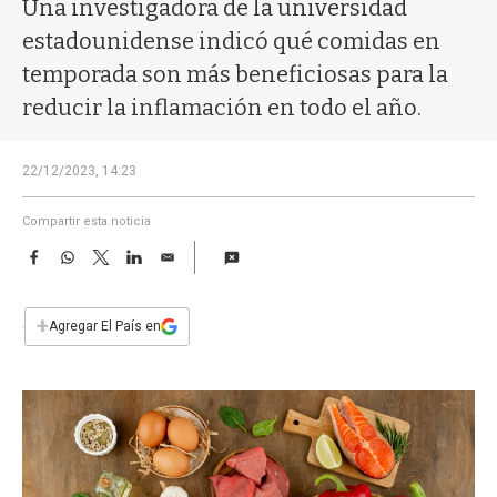
a
Una investigadora de la universidad
estadounidense indicó qué comidas en
temporada son más beneficiosas para la
reducir la inflamación en todo el año.
22/12/2023, 14:23
Compartir esta noticia
F
W
T
L
E
a
h
w
i
m
c
a
i
n
a
e
t
t
k
i
+
Agregar El País en
b
s
t
e
l
o
A
e
d
o
p
r
I
k
p
n