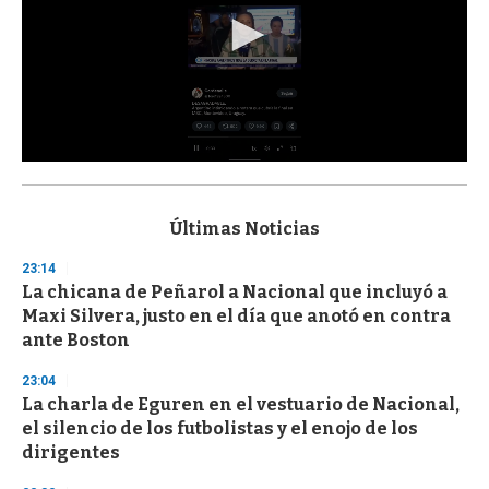
0
s
e
c
Últimas Noticias
o
n
23:14
d
La chicana de Peñarol a Nacional que incluyó a
s
o
Maxi Silvera, justo en el día que anotó en contra
f
ante Boston
3
3
s
23:04
e
La charla de Eguren en el vestuario de Nacional,
c
el silencio de los futbolistas y el enojo de los
o
n
dirigentes
d
s