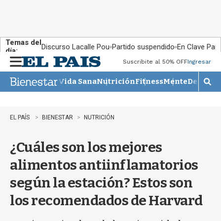
Temas del
Discurso Lacalle Pou
Partido suspendido
En Clave País
día:
Suscribite al 50% OFF
Ingresar
M
e
Vida Sana
Nutrición
Fitness
Mente
Descans
n
M
u
o
s
t
EL PAÍS
BIENESTAR
NUTRICIÓN
r
a
¿Cuáles son los mejores
r
b
alimentos antiinflamatorios
�
s
según la estación? Estos son
q
u
los recomendados de Harvard
e
d