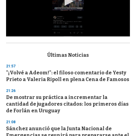
0
s
e
c
Últimas Noticias
o
n
21:57
d
"¡Volvé a Adeom!": el filoso comentario de Yesty
s
o
Prieto a Valeria Ripoll en plena Cena de Famosos
f
3
21:26
3
s
De mostrar su práctica a incrementar la
e
cantidad de jugadores citados: los primeros días
c
de Forlán en Uruguay
o
n
d
21:08
s
Sánchez anunció que la Junta Nacional de
Emergencias se reunirá para prepararse ante el