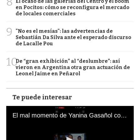
8
El ocaso de las galerías del Centro y el boom
en Pocitos: cómo se reconfigura el mercado
de locales comerciales
9
"No es el mesías": las advertencias de
Sebastián Da Silva ante el esperado discurso
de Lacalle Pou
10
De “gran exhibición” al “deslumbre”: así
vieron en Argentina otra gran actuación de
Leonel Jaime en Peñarol
Te puede interesar
El mal momento de Yanina Gasañol con un hincha argentino en "Subrayado"