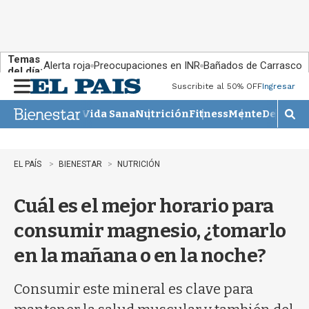
Temas
Alerta roja
Preocupaciones en INR
Bañados de Carrasco
del día:
Suscribite al 50% OFF
Ingresar
M
e
Vida Sana
Nutrición
Fitness
Mente
Descans
n
M
u
o
s
t
EL PAÍS
BIENESTAR
NUTRICIÓN
r
a
Cuál es el mejor horario para
r
b
consumir magnesio, ¿tomarlo
�
s
en la mañana o en la noche?
q
u
e
Consumir este mineral es clave para
d