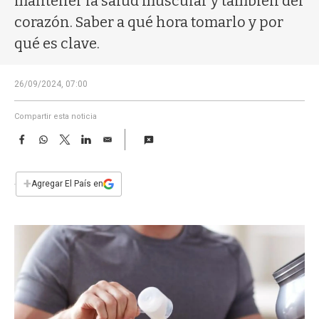
mantener la salud muscular y también del
a
corazón. Saber a qué hora tomarlo y por
qué es clave.
26/09/2024, 07:00
Compartir esta noticia
F
W
T
L
E
a
h
w
i
m
c
a
i
n
a
e
t
t
k
i
+
Agregar El País en
b
s
t
e
l
o
A
e
d
o
p
r
I
k
p
n