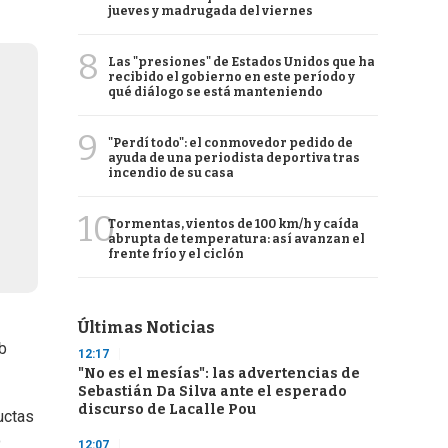
jueves y madrugada del viernes
8
Las "presiones" de Estados Unidos que ha
recibido el gobierno en este período y
qué diálogo se está manteniendo
9
"Perdí todo": el conmovedor pedido de
ayuda de una periodista deportiva tras
incendio de su casa
10
Tormentas, vientos de 100 km/h y caída
abrupta de temperatura: así avanzan el
frente frío y el ciclón
Últimas Noticias
ub
12:17
"No es el mesías": las advertencias de
Sebastián Da Silva ante el esperado
discurso de Lacalle Pou
uctas
o
12:07