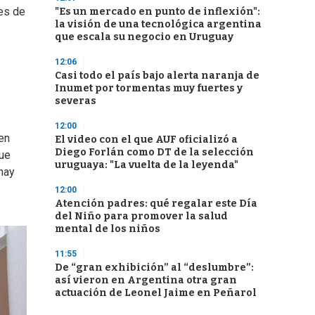
tes de
"Es un mercado en punto de inflexión":
la visión de una tecnológica argentina
que escala su negocio en Uruguay
12:06
Casi todo el país bajo alerta naranja de
Inumet por tormentas muy fuertes y
severas
12:00
en
El video con el que AUF oficializó a
Diego Forlán como DT de la selección
que
uruguaya: "La vuelta de la leyenda"
hay
12:00
Atención padres: qué regalar este Día
del Niño para promover la salud
mental de los niños
11:55
De “gran exhibición” al “deslumbre”:
así vieron en Argentina otra gran
actuación de Leonel Jaime en Peñarol