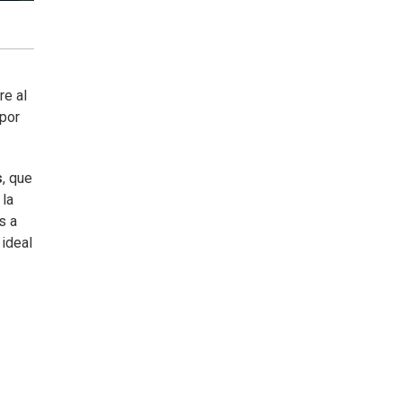
re al
 por
s
, que
 la
s a
 ideal