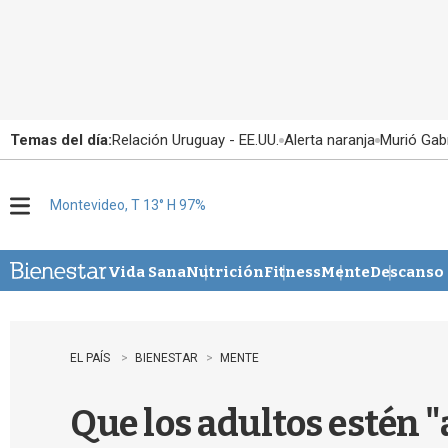
Temas del día:
Relación Uruguay - EE.UU.
Alerta naranja
Murió Gabr
Montevideo, T 13° H 97%
M
e
n
u
Vida Sana
Nutrición
Fitness
Mente
Descanso
EL PAÍS
BIENESTAR
MENTE
Que los adultos estén "