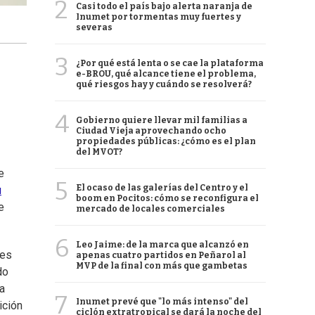
2
Casi todo el país bajo alerta naranja de
Inumet por tormentas muy fuertes y
severas
3
¿Por qué está lenta o se cae la plataforma
e-BROU, qué alcance tiene el problema,
qué riesgos hay y cuándo se resolverá?
4
Gobierno quiere llevar mil familias a
Ciudad Vieja aprovechando ocho
propiedades públicas: ¿cómo es el plan
del MVOT?
e
5
El ocaso de las galerías del Centro y el
u
boom en Pocitos: cómo se reconfigura el
e
mercado de locales comerciales
6
Leo Jaime: de la marca que alcanzó en
res
apenas cuatro partidos en Peñarol al
MVP de la final con más que gambetas
do
ha
7
Inumet prevé que "lo más intenso" del
ición
ciclón extratropical se dará la noche del