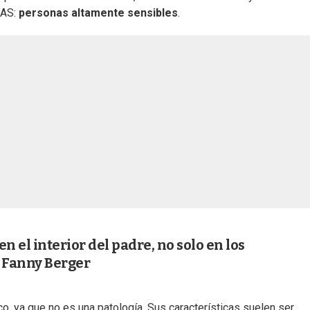
 PAS:
personas altamente sensibles
.
n el interior del padre, no solo en los
 Fanny Berger
co, ya que no es una patología. Sus características suelen ser