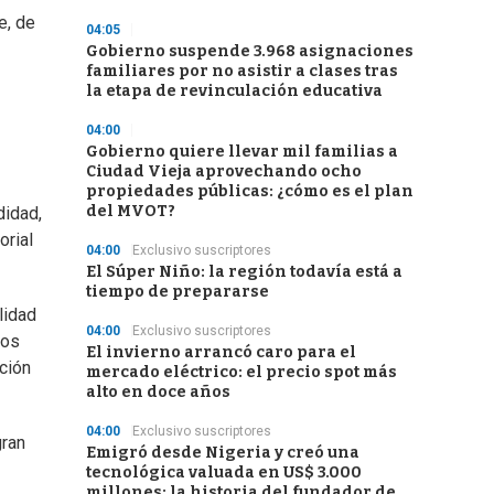
e, de
04:05
Gobierno suspende 3.968 asignaciones
familiares por no asistir a clases tras
la etapa de revinculación educativa
04:00
Gobierno quiere llevar mil familias a
Ciudad Vieja aprovechando ocho
propiedades públicas: ¿cómo es el plan
del MVOT?
didad,
orial
04:00
Exclusivo suscriptores
El Súper Niño: la región todavía está a
tiempo de prepararse
lidad
04:00
Exclusivo suscriptores
nos
El invierno arrancó caro para el
ción
mercado eléctrico: el precio spot más
alto en doce años
04:00
Exclusivo suscriptores
gran
Emigró desde Nigeria y creó una
tecnológica valuada en US$ 3.000
millones: la historia del fundador de