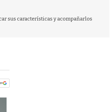
s
q
u
e
car sus características y acompañarlos
d
a
 en