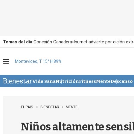
Temas del día:
Conexión Ganadera
Inumet advierte por ciclón extr
Montevideo, T 15° H 89%
M
e
n
u
Vida Sana
Nutrición
Fitness
Mente
Descanso
EL PAÍS
BIENESTAR
MENTE
Niños altamente sensib