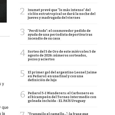
2
Inumet prevé que "lo más intenso" del
ciclón extratropical se dará la noche del
jueves y madrugada del viernes
3
"Perdí todo": el conmovedor pedido de
ayuda de una periodista deportiva tras
incendio de su casa
4
Sorteo del 5 de Oro de este miércoles 5 de
agosto de 2026: números sorteados,
pozos y aciertos
5
El primer gol del argentino Leonel Jaime
en Peñarol: en una final y con una
definición de lujo
s y
6
Peñarol 5-1 Wanderers: el Carbonero es
el bicampeón del Torneo Intermedio con
goleada incluida - EL PAÍS Uruguay
y que
 la
"Tranquilo el camello...": la frase que