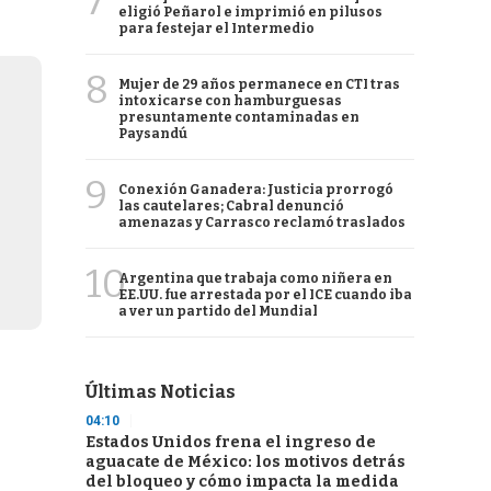
7
eligió Peñarol e imprimió en pilusos
para festejar el Intermedio
8
Mujer de 29 años permanece en CTI tras
intoxicarse con hamburguesas
presuntamente contaminadas en
Paysandú
9
Conexión Ganadera: Justicia prorrogó
las cautelares; Cabral denunció
amenazas y Carrasco reclamó traslados
10
Argentina que trabaja como niñera en
EE.UU. fue arrestada por el ICE cuando iba
a ver un partido del Mundial
Últimas Noticias
04:10
Estados Unidos frena el ingreso de
aguacate de México: los motivos detrás
del bloqueo y cómo impacta la medida