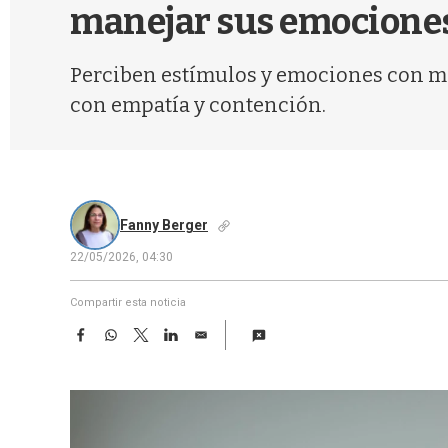
manejar sus emocione
Perciben estímulos y emociones con ma
con empatía y contención.
Fanny Berger
22/05/2026, 04:30
Compartir esta noticia
F
W
T
L
E
a
h
w
i
m
c
a
i
n
a
e
t
t
k
i
b
s
t
e
l
o
A
e
d