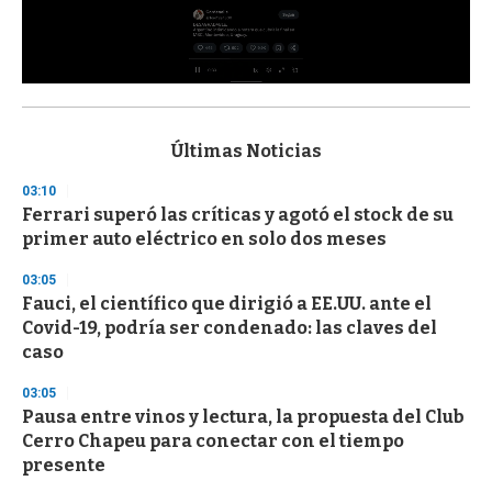
0
s
e
c
Últimas Noticias
o
n
03:10
d
Ferrari superó las críticas y agotó el stock de su
s
o
primer auto eléctrico en solo dos meses
f
3
03:05
3
s
Fauci, el científico que dirigió a EE.UU. ante el
e
Covid-19, podría ser condenado: las claves del
c
caso
o
n
d
03:05
s
Pausa entre vinos y lectura, la propuesta del Club
Cerro Chapeu para conectar con el tiempo
presente