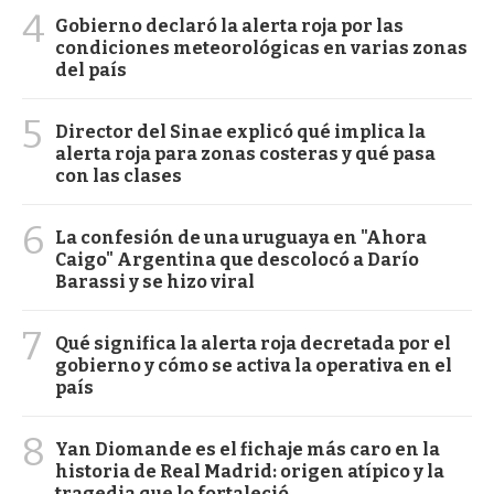
4
Gobierno declaró la alerta roja por las
condiciones meteorológicas en varias zonas
del país
5
Director del Sinae explicó qué implica la
alerta roja para zonas costeras y qué pasa
con las clases
6
La confesión de una uruguaya en "Ahora
Caigo" Argentina que descolocó a Darío
Barassi y se hizo viral
7
Qué significa la alerta roja decretada por el
gobierno y cómo se activa la operativa en el
país
8
Yan Diomande es el fichaje más caro en la
historia de Real Madrid: origen atípico y la
tragedia que lo fortaleció