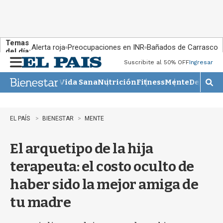
Temas
Alerta roja
Preocupaciones en INR
Bañados de Carrasco
del día:
Suscribite al 50% OFF
Ingresar
M
e
Vida Sana
Nutrición
Fitness
Mente
Descans
n
M
u
o
s
t
EL PAÍS
BIENESTAR
MENTE
r
a
El arquetipo de la hija
r
b
terapeuta: el costo oculto de
�
s
haber sido la mejor amiga de
q
u
tu madre
e
d