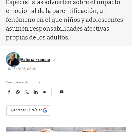
a
Especialistas advierten sobre el impacto
emocional de la parentificación, un
fenómeno en el que niños y adolescentes
asumen responsabilidades afectivas
propias de los adultos.
Valeria Francia
18/05/2026, 03:30
Compartir esta noticia
F
W
T
L
E
a
h
w
i
m
c
a
i
n
a
e
t
t
k
i
+
Agregar El País en
b
s
t
e
l
o
A
e
d
o
p
r
I
k
p
n