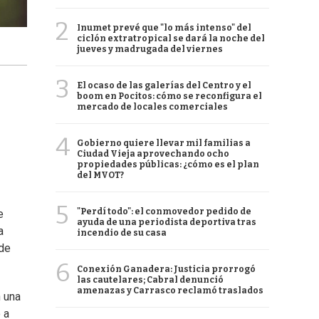
2
Inumet prevé que "lo más intenso" del
ciclón extratropical se dará la noche del
jueves y madrugada del viernes
3
El ocaso de las galerías del Centro y el
boom en Pocitos: cómo se reconfigura el
mercado de locales comerciales
4
Gobierno quiere llevar mil familias a
Ciudad Vieja aprovechando ocho
propiedades públicas: ¿cómo es el plan
del MVOT?
5
"Perdí todo": el conmovedor pedido de
e
ayuda de una periodista deportiva tras
a
incendio de su casa
ede
6
Conexión Ganadera: Justicia prorrogó
las cautelares; Cabral denunció
amenazas y Carrasco reclamó traslados
n una
 a