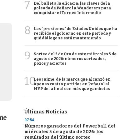
7
Del ballet a la eficacia: las claves de la
goleada de Peñarol a Wanderers para
conquistar el Torneo Intermedio
8
Las "presiones" de Estados Unidos que ha
recibido el gobierno en este período y
qué diálogo se está manteniendo
9
Sorteo del 5 de Oro de este miércoles 5 de
agosto de 2026: números sorteados,
pozos y aciertos
10
Leo Jaime: de la marca que alcanzó en
apenas cuatro partidos en Peñarol al
MVP de la final con más que gambetas
Últimas Noticias
ume
07:54
Números ganadores del Powerball del
miércoles 5 de agosto de 2026: los
resultados del último sorteo