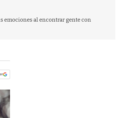
s
q
u
e
us emociones al encontrar gente con
d
a
 en