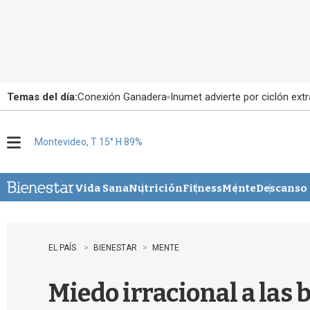
Temas del día:
Conexión Ganadera
Inumet advierte por ciclón extr
Montevideo, T 15° H 89%
M
e
n
u
Vida Sana
Nutrición
Fitness
Mente
Descanso
EL PAÍS
BIENESTAR
MENTE
Miedo irracional a las 