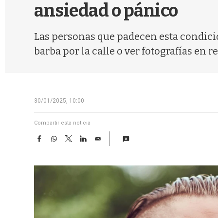
ansiedad o pánico
Las personas que padecen esta condició
barba por la calle o ver fotografías en r
30/01/2025, 10:00
Compartir esta noticia
F
W
T
L
E
a
h
w
i
m
c
a
i
n
a
e
t
t
k
i
b
s
t
e
l
o
A
e
d
o
p
r
I
k
p
n