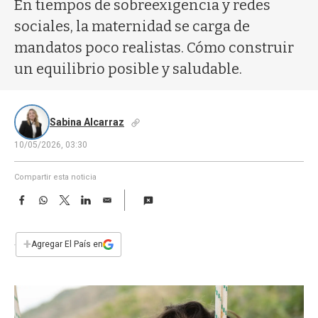
a
En tiempos de sobreexigencia y redes
sociales, la maternidad se carga de
mandatos poco realistas. Cómo construir
un equilibrio posible y saludable.
Sabina Alcarraz
10/05/2026, 03:30
Compartir esta noticia
F
W
T
L
E
a
h
w
i
m
c
a
i
n
a
e
t
t
k
i
+
Agregar El País en
b
s
t
e
l
o
A
e
d
o
p
r
I
k
p
n