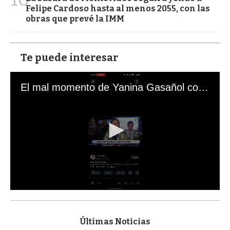
Felipe Cardoso hasta al menos 2055, con las
obras que prevé la IMM
Te puede interesar
El mal momento de Yanina Gasañol con un hincha argentino en "Subrayado"
0
s
e
c
Últimas Noticias
o