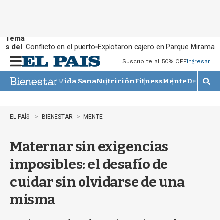
Tema
s del
Conflicto en el puerto
Explotaron cajero en Parque Miramar
día:
Suscribite al 50% OFF
Ingresar
M
e
Vida Sana
Nutrición
Fitness
Mente
Descans
n
M
u
o
s
t
EL PAÍS
BIENESTAR
MENTE
r
a
Maternar sin exigencias
r
b
imposibles: el desafío de
�
s
cuidar sin olvidarse de una
q
u
misma
e
d