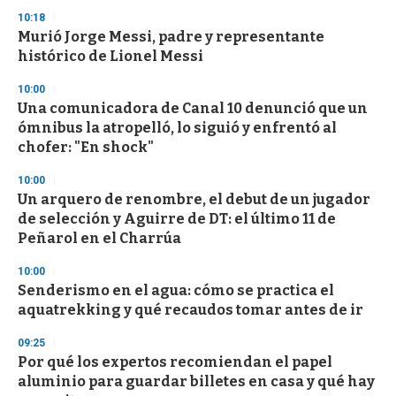
n
10:18
d
Murió Jorge Messi, padre y representante
s
o
histórico de Lionel Messi
f
3
10:00
3
s
Una comunicadora de Canal 10 denunció que un
e
ómnibus la atropelló, lo siguió y enfrentó al
c
chofer: "En shock"
o
n
d
10:00
s
Un arquero de renombre, el debut de un jugador
de selección y Aguirre de DT: el último 11 de
Peñarol en el Charrúa
10:00
Senderismo en el agua: cómo se practica el
aquatrekking y qué recaudos tomar antes de ir
09:25
Por qué los expertos recomiendan el papel
aluminio para guardar billetes en casa y qué hay