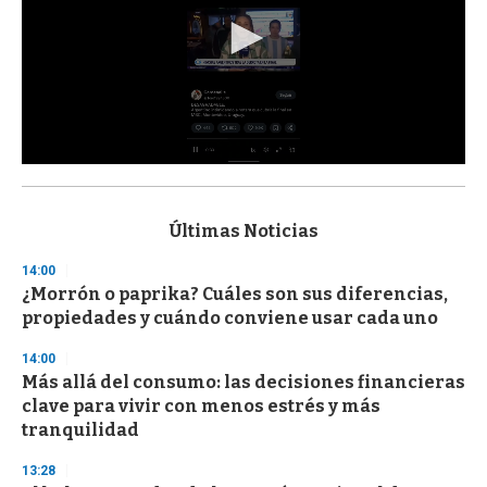
0
s
e
c
Últimas Noticias
o
n
14:00
d
¿Morrón o paprika? Cuáles son sus diferencias,
s
o
propiedades y cuándo conviene usar cada uno
f
3
14:00
3
s
Más allá del consumo: las decisiones financieras
e
clave para vivir con menos estrés y más
c
tranquilidad
o
n
d
13:28
s