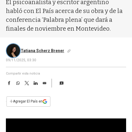
a
El psicoanalista y escritor argentino
habló con El País acerca de su obra y de la
conferencia ‘Palabra plena’ que dará a
finales de noviembre en Montevideo.
Tatiana Scherz Brener
09/11/2025, 03:30
Compartir esta noticia
F
W
T
L
E
a
h
w
i
m
c
a
i
n
a
e
t
t
k
i
+
Agregar El País en
b
s
t
e
l
o
A
e
d
o
p
r
I
k
p
n