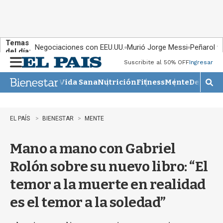
Temas
Negociaciones con EEU.UU.
Murió Jorge Messi
Peñarol v
del día:
Suscribite al 50% OFF
Ingresar
M
e
Vida Sana
Nutrición
Fitness
Mente
Descans
n
M
u
o
s
t
EL PAÍS
BIENESTAR
MENTE
r
a
Mano a mano con Gabriel
r
b
Rolón sobre su nuevo libro: “El
�
s
temor a la muerte en realidad
q
u
es el temor a la soledad”
e
d