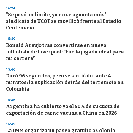
o
n
16:24
d
"Se pasó un límite, ya no se aguanta más":
s
o
sindicato de UCOT se movilizó frente al Estadio
f
Centenario
3
3
s
15:49
e
Ronald Araujo tras convertirse en nuevo
c
futbolista de Liverpool: “Fue la jugada ideal para
o
n
mi carrera”
d
s
15:46
Duró 96 segundos, pero se sintió durante 4
minutos: la explicación detrás del terremoto en
Colombia
15:45
Argentina ha cubierto ya el 50% de su cuota de
exportación de carne vacuna a China en 2026
15:42
La IMM organiza un paseo gratuito a Colonia