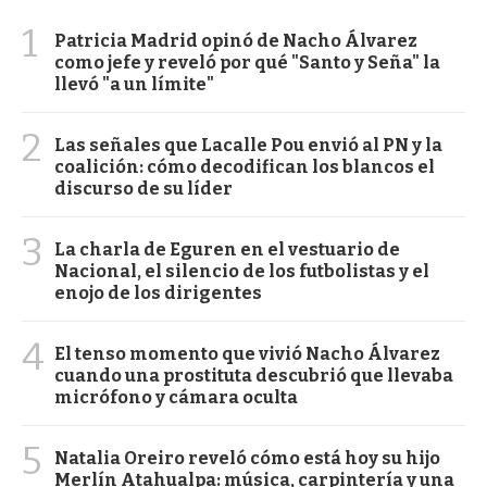
1
Patricia Madrid opinó de Nacho Álvarez
como jefe y reveló por qué "Santo y Seña" la
llevó "a un límite"
2
Las señales que Lacalle Pou envió al PN y la
coalición: cómo decodifican los blancos el
discurso de su líder
3
La charla de Eguren en el vestuario de
Nacional, el silencio de los futbolistas y el
enojo de los dirigentes
4
El tenso momento que vivió Nacho Álvarez
cuando una prostituta descubrió que llevaba
micrófono y cámara oculta
5
Natalia Oreiro reveló cómo está hoy su hijo
Merlín Atahualpa: música, carpintería y una