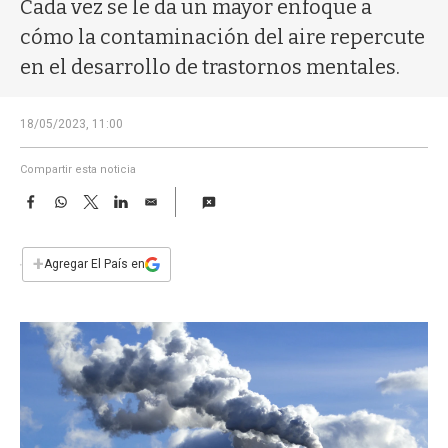
a
Cada vez se le da un mayor enfoque a
cómo la contaminación del aire repercute
en el desarrollo de trastornos mentales.
18/05/2023, 11:00
Compartir esta noticia
F
W
T
L
E
a
h
w
i
m
c
a
i
n
a
e
t
t
k
i
+
Agregar El País en
b
s
t
e
l
o
A
e
d
o
p
r
I
k
p
n