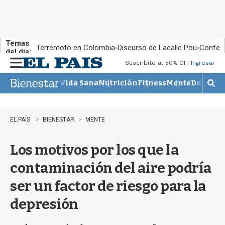
Temas
Terremoto en Colombia
Discurso de Lacalle Pou
Confere
del día:
Suscribite al 50% OFF
Ingresar
M
e
Vida Sana
Nutrición
Fitness
Mente
Descans
n
M
u
o
s
t
EL PAÍS
BIENESTAR
MENTE
r
a
Los motivos por los que la
r
b
contaminación del aire podría
�
s
ser un factor de riesgo para la
q
u
depresión
e
d