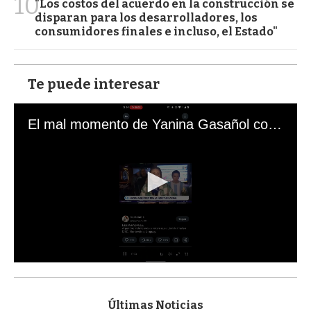
10
"Los costos del acuerdo en la construcción se
disparan para los desarrolladores, los
consumidores finales e incluso, el Estado"
Te puede interesar
El mal momento de Yanina Gasañol con un hincha argentino en "Subrayado"
0
s
e
c
Últimas Noticias