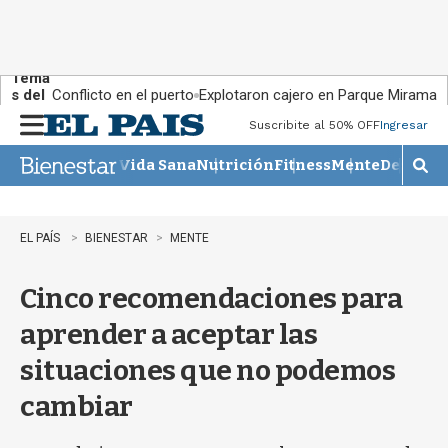
Tema
s del
Conflicto en el puerto
Explotaron cajero en Parque Miramar
día:
Suscribite al 50% OFF
Ingresar
M
e
Vida Sana
Nutrición
Fitness
Mente
Descans
n
M
u
o
s
t
EL PAÍS
BIENESTAR
MENTE
r
a
Cinco recomendaciones para
r
b
aprender a aceptar las
�
s
situaciones que no podemos
q
u
cambiar
e
d