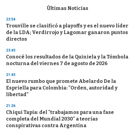
e
c
Últimas Noticias
o
n
23:54
d
Trouville se clasificó a playoffs y es el nuevo líder
s
o
de la LDA; Verdirrojo y Lagomar ganaron puntos
f
directos
3
3
s
23:45
e
Conocé los resultados de la Quiniela y la Tómbola
c
nocturna del viernes 7 de agosto de 2026
o
n
d
21:45
s
El nuevo rumbo que promete Abelardo De la
Espriella para Colombia: "Orden, autoridad y
libertad"
21:26
Chiqui Tapia: del "trabajamos para una fase
completa del Mundial 2030" a teorías
conspirativas contra Argentina