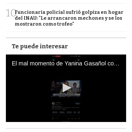
10
Funcionaria policial sufrió golpiza en hogar
del INAU: "Le arrancaron mechones y se los
mostraron como trofeo"
Te puede interesar
El mal momento de Yanina Gasañol con un hincha argentino en "Subrayado"
0
s