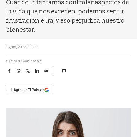
a
Cuando intentamos controlar aspectos de
la vida que nos exceden, podemos sentir
frustración e ira, y eso perjudica nuestro
bienestar.
14/05/2023, 11:00
Compartir esta noticia
F
W
T
L
E
a
h
w
i
m
c
a
i
n
a
e
t
t
k
i
+
Agregar El País en
b
s
t
e
l
o
A
e
d
o
p
r
I
k
p
n