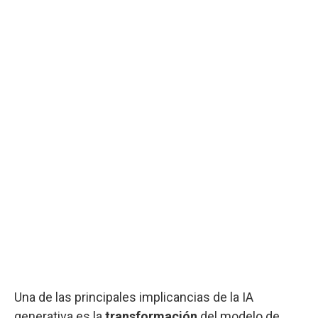
Una de las principales implicancias de la IA
generativa es la
transformación
del modelo de