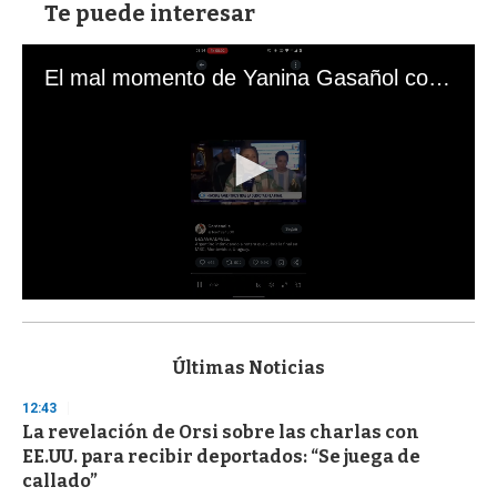
Te puede interesar
El mal momento de Yanina Gasañol con un hincha argentino en "Subrayado"
0
s
e
c
Últimas Noticias
o
n
12:43
d
La revelación de Orsi sobre las charlas con
s
o
EE.UU. para recibir deportados: “Se juega de
f
callado”
3