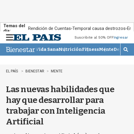
Temas del
Rendición de Cuentas
Temporal causa destrozos
En 
día:
Suscribite al 50% OFF
Ingresar
M
e
Vida Sana
Nutrición
Fitness
Mente
Descans
n
M
u
o
s
t
EL PAÍS
BIENESTAR
MENTE
r
a
Las nuevas habilidades que
r
b
hay que desarrollar para
�
s
trabajar con Inteligencia
q
u
Artificial
e
d