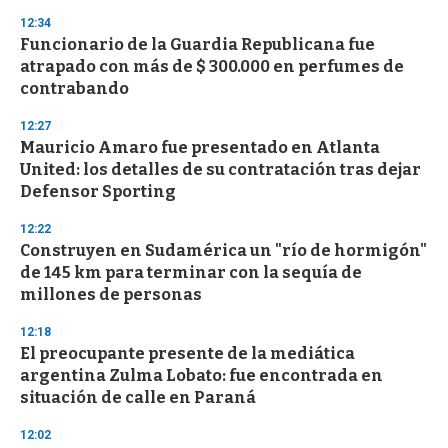
3
s
12:34
e
Funcionario de la Guardia Republicana fue
c
atrapado con más de $ 300.000 en perfumes de
o
n
contrabando
d
s
12:27
Mauricio Amaro fue presentado en Atlanta
United: los detalles de su contratación tras dejar
Defensor Sporting
12:22
Construyen en Sudamérica un "río de hormigón"
de 145 km para terminar con la sequía de
millones de personas
12:18
El preocupante presente de la mediática
argentina Zulma Lobato: fue encontrada en
situación de calle en Paraná
12:02