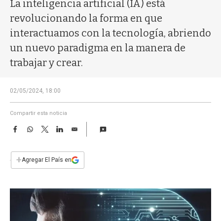
a
La inteligencia artificial (IA) está
revolucionando la forma en que
interactuamos con la tecnología, abriendo
un nuevo paradigma en la manera de
trabajar y crear.
02/05/2024, 18:00
Compartir esta noticia
F
W
T
L
E
a
h
w
i
m
c
a
i
n
a
e
t
t
k
i
+
Agregar El País en
b
s
t
e
l
o
A
e
d
o
p
r
I
k
p
n