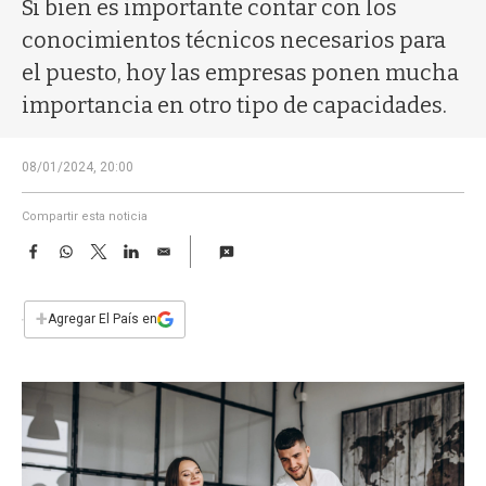
a
Si bien es importante contar con los
conocimientos técnicos necesarios para
el puesto, hoy las empresas ponen mucha
importancia en otro tipo de capacidades.
08/01/2024, 20:00
Compartir esta noticia
F
W
T
L
E
a
h
w
i
m
c
a
i
n
a
e
t
t
k
i
+
Agregar El País en
b
s
t
e
l
o
A
e
d
o
p
r
I
k
p
n