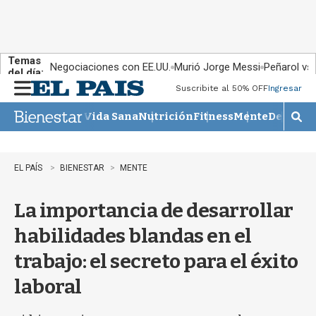
Temas
Negociaciones con EE.UU.
Murió Jorge Messi
Peñarol vs
del día:
Suscribite al 50% OFF
Ingresar
M
e
Vida Sana
Nutrición
Fitness
Mente
Descans
n
M
u
o
s
t
EL PAÍS
BIENESTAR
MENTE
r
a
La importancia de desarrollar
r
b
habilidades blandas en el
�
s
trabajo: el secreto para el éxito
q
u
laboral
e
d