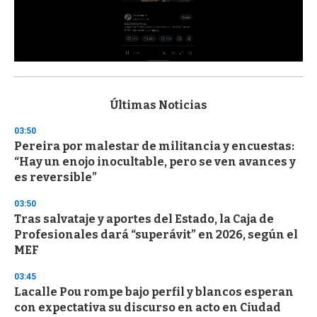
0
s
e
c
Últimas Noticias
o
n
03:50
d
Pereira por malestar de militancia y encuestas:
s
o
“Hay un enojo inocultable, pero se ven avances y
f
es reversible”
3
3
s
03:50
e
Tras salvataje y aportes del Estado, la Caja de
c
Profesionales dará “superávit” en 2026, según el
o
n
MEF
d
s
03:45
Lacalle Pou rompe bajo perfil y blancos esperan
con expectativa su discurso en acto en Ciudad