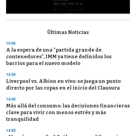
0
s
e
c
Últimas Noticias
o
n
15:00
d
A la espera de una "partida grande de
s
o
contenedores", IMM ya tiene definidos los
f
barrios para el nuevo modelo
3
3
s
14:50
e
Liverpool vs. Albion en vivo: se juega un punto
c
directo por las copas en el inicio del Clausura
o
n
d
14:00
s
Más allá del consumo: las decisiones financieras
clave para vivir con menos estrés y más
tranquilidad
14:00