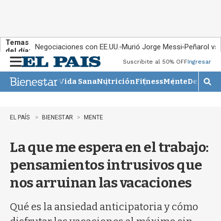
Temas
Negociaciones con EE.UU.
Murió Jorge Messi
Peñarol vs
del día:
Suscribite al 50% OFF
Ingresar
M
e
Vida Sana
Nutrición
Fitness
Mente
Descans
n
M
u
o
s
t
EL PAÍS
BIENESTAR
MENTE
r
a
La que me espera en el trabajo:
r
b
pensamientos intrusivos que
�
s
nos arruinan las vacaciones
q
u
e
Qué es la ansiedad anticipatoria y cómo
d