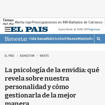
Temas
Alerta roja
Preocupaciones en INR
Bañados de Carrasco
del día:
Suscribite al 50% OFF
Ingresar
M
e
Vida Sana
Nutrición
Fitness
Mente
Descans
n
M
u
o
s
t
EL PAÍS
BIENESTAR
MENTE
r
a
La psicología de la envidia: qué
r
b
revela sobre nuestra
�
s
personalidad y cómo
q
u
gestionarla de la mejor
e
d
manera