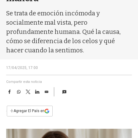
a
Se trata de emoción incómoda y
socialmente mal vista, pero
profundamente humana. Qué la causa,
cómo se diferencia de los celos y qué
hacer cuando la sentimos.
17/04/2025, 17:00
Compartir esta noticia
F
W
T
L
E
a
h
w
i
m
c
a
i
n
a
e
t
t
k
i
+
Agregar El País en
b
s
t
e
l
o
A
e
d
o
p
r
I
k
p
n