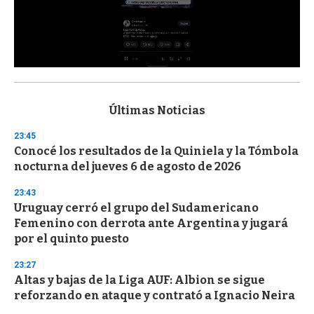
0
s
e
c
Últimas Noticias
o
n
23:45
d
Conocé los resultados de la Quiniela y la Tómbola
s
o
nocturna del jueves 6 de agosto de 2026
f
3
23:43
3
s
Uruguay cerró el grupo del Sudamericano
e
Femenino con derrota ante Argentina y jugará
c
por el quinto puesto
o
n
d
23:27
s
Altas y bajas de la Liga AUF: Albion se sigue
reforzando en ataque y contrató a Ignacio Neira