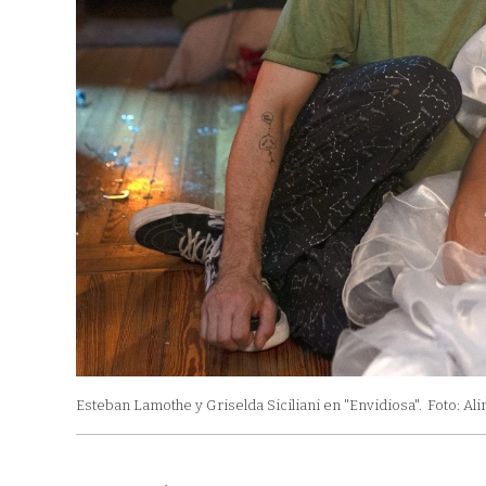
Esteban Lamothe y Griselda Siciliani en "Envidiosa".
Foto: Ali