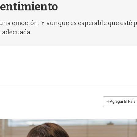
 sentimiento
una emoción. Y aunque es esperable que esté pr
a adecuada.
+
Agregar El País