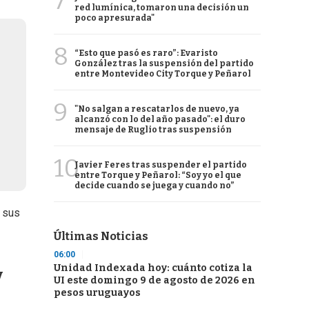
7
red lumínica, tomaron una decisión un
poco apresurada"
8
“Esto que pasó es raro”: Evaristo
González tras la suspensión del partido
entre Montevideo City Torque y Peñarol
9
"No salgan a rescatarlos de nuevo, ya
alcanzó con lo del año pasado": el duro
mensaje de Ruglio tras suspensión
10
Javier Feres tras suspender el partido
entre Torque y Peñarol: “Soy yo el que
decide cuando se juega y cuando no”
e sus
Últimas Noticias
06:00
Unidad Indexada hoy: cuánto cotiza la
y
UI este domingo 9 de agosto de 2026 en
pesos uruguayos