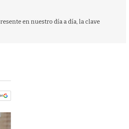
s
q
u
e
esente en nuestro día a día, la clave
d
a
 en