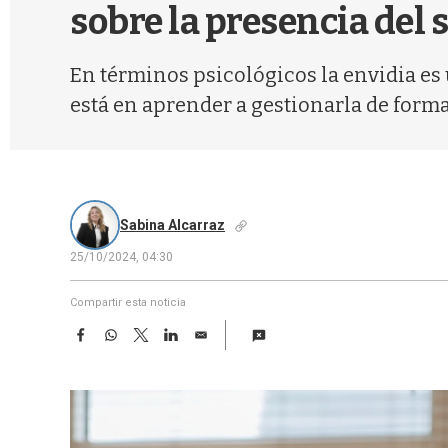
sobre la presencia del
En términos psicológicos la envidia es 
está en aprender a gestionarla de form
Sabina Alcarraz
25/10/2024, 04:30
Compartir esta noticia
F
W
T
L
E
a
h
w
i
m
c
a
i
n
a
e
t
t
k
i
b
s
t
e
l
o
A
e
d