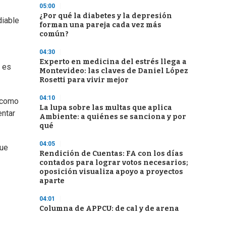
05:00
¿Por qué la diabetes y la depresión
diable
forman una pareja cada vez más
común?
04:30
Experto en medicina del estrés llega a
e es
Montevideo: las claves de Daniel López
Rosetti para vivir mejor
04:10
y como
La lupa sobre las multas que aplica
entar
Ambiente: a quiénes se sanciona y por
qué
04:05
que
Rendición de Cuentas: FA con los días
contados para lograr votos necesarios;
oposición visualiza apoyo a proyectos
aparte
04:01
Columna de APPCU: de cal y de arena