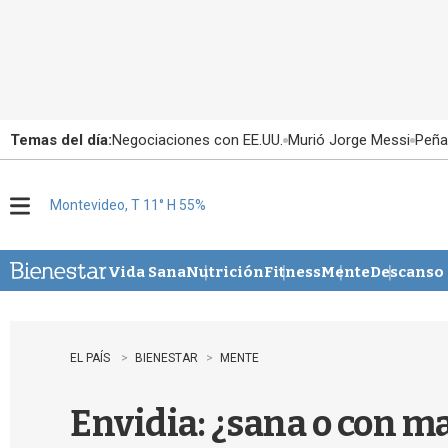
Temas del día:
Negociaciones con EE.UU.
Murió Jorge Messi
Peña
Montevideo, T 11° H 55%
M
e
n
u
Vida Sana
Nutrición
Fitness
Mente
Descanso
EL PAÍS
BIENESTAR
MENTE
Envidia: ¿sana o con ma