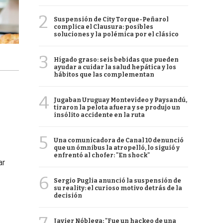
2
Suspensión de City Torque-Peñarol
complica el Clausura: posibles
soluciones y la polémica por el clásico
3
Hígado graso: seis bebidas que pueden
ayudar a cuidar la salud hepática y los
hábitos que las complementan
4
Jugaban Uruguay Montevideo y Paysandú,
tiraron la pelota afuera y se produjo un
insólito accidente en la ruta
5
Una comunicadora de Canal 10 denunció
que un ómnibus la atropelló, lo siguió y
enfrentó al chofer: "En shock"
ar
6
Sergio Puglia anunció la suspensión de
su reality: el curioso motivo detrás de la
decisión
Javier Nóblega: "Fue un hackeo de una