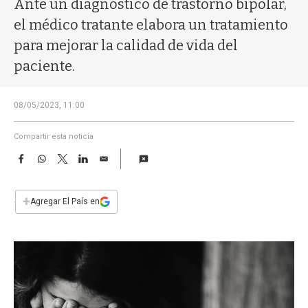
Ante un diagnóstico de trastorno bipolar,
a
el médico tratante elabora un tratamiento
para mejorar la calidad de vida del
paciente.
08/05/2023, 11:00
Compartir esta noticia
F
W
T
L
E
a
h
w
i
m
c
a
i
n
a
e
t
t
k
i
+
Agregar El País en
b
s
t
e
l
o
A
e
d
o
p
r
I
k
p
n