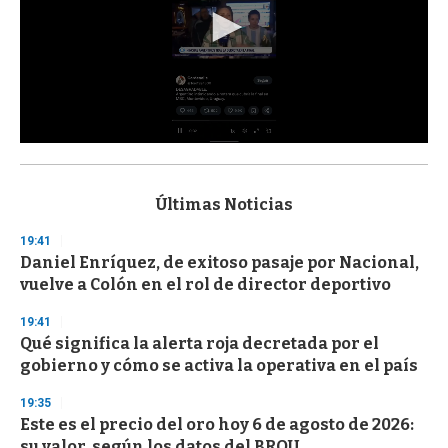
0
s
e
c
Últimas Noticias
o
n
19:41
d
Daniel Enríquez, de exitoso pasaje por Nacional,
s
o
vuelve a Colón en el rol de director deportivo
f
3
19:41
3
s
Qué significa la alerta roja decretada por el
e
gobierno y cómo se activa la operativa en el país
c
o
19:35
n
d
Este es el precio del oro hoy 6 de agosto de 2026:
s
su valor, según los datos del BROU