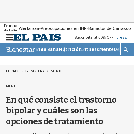
Temas
Alerta roja
Preocupaciones en INR
Bañados de Carrasco
del día:
Suscribite al 50% OFF
Ingresar
M
e
Vida Sana
Nutrición
Fitness
Mente
Descans
n
M
u
o
s
t
EL PAÍS
BIENESTAR
MENTE
r
a
MENTE
r
b
En qué consiste el trastorno
�
s
bipolar y cuáles son las
q
u
opciones de tratamiento
e
d