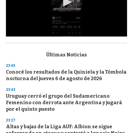
0
s
e
c
Últimas Noticias
o
n
23:45
d
Conocé los resultados de la Quiniela y la Tómbola
s
o
nocturna del jueves 6 de agosto de 2026
f
3
23:43
3
s
Uruguay cerró el grupo del Sudamericano
e
Femenino con derrota ante Argentina y jugará
c
por el quinto puesto
o
n
d
23:27
s
Altas y bajas de la Liga AUF: Albion se sigue