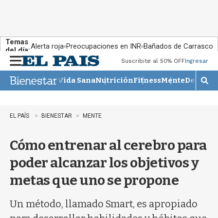
Temas
Alerta roja
Preocupaciones en INR
Bañados de Carrasco
del día:
Suscribite al 50% OFF
Ingresar
M
e
Vida Sana
Nutrición
Fitness
Mente
Descans
n
M
u
o
s
t
EL PAÍS
BIENESTAR
MENTE
r
a
Cómo entrenar al cerebro para
r
b
poder alcanzar los objetivos y
�
s
metas que uno se propone
q
u
e
Un método, llamado Smart, es apropiado
d