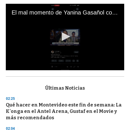
El mal momento de Yanina Gasañol con un hincha argentino en "Subrayado"
0
s
e
c
Últimas Noticias
o
n
02:25
d
Qué hacer en Montevideo este fin de semana: La
s
o
K'onga en el Antel Arena, Gustaf en el Movie y
f
más recomendados
3
3
s
02:04