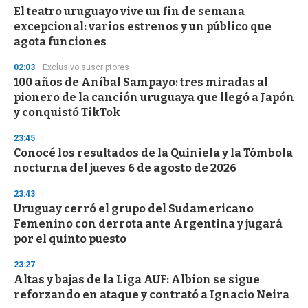
e
El teatro uruguayo vive un fin de semana
c
excepcional: varios estrenos y un público que
o
n
agota funciones
d
s
02:03
Exclusivo suscriptores
100 años de Aníbal Sampayo: tres miradas al
pionero de la canción uruguaya que llegó a Japón
y conquistó TikTok
23:45
Conocé los resultados de la Quiniela y la Tómbola
nocturna del jueves 6 de agosto de 2026
23:43
Uruguay cerró el grupo del Sudamericano
Femenino con derrota ante Argentina y jugará
por el quinto puesto
23:27
Altas y bajas de la Liga AUF: Albion se sigue
reforzando en ataque y contrató a Ignacio Neira