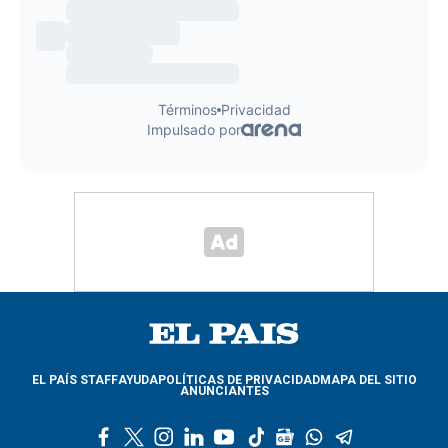
EL PAÍS STAFF
AYUDA
POLÍTICAS DE PRIVACIDAD
MAPA DEL SITIO
ANUNCIANTES
f
t
i
l
y
t
g
w
t