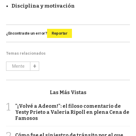
Disciplina y motivación
¿Encontraste un error?
Reportar
Temas relacionados
Mente
Las Más Vistas
1
"¡Volvé a Adeom!": el filoso comentario de
Yesty Prieto a Valeria Ripoll en plena Cena de
Famosos
2
Cómo fue el siniestro de tránsito por el que