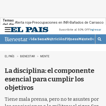
Temas
Alerta roja
Preocupaciones en INR
Bañados de Carrasco
del día:
Suscribite al 50% OFF
Ingresar
M
e
Vida Sana
Nutrición
Fitness
Mente
Descans
n
M
u
o
s
t
EL PAÍS
BIENESTAR
MENTE
r
a
La disciplina: el componente
r
b
esencial para cumplir los
�
s
objetivos
q
u
e
Tiene mala prensa, pero no te asustes por
d