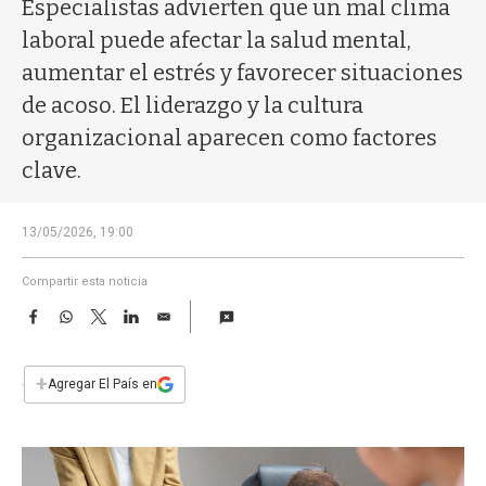
a
Especialistas advierten que un mal clima
laboral puede afectar la salud mental,
aumentar el estrés y favorecer situaciones
de acoso. El liderazgo y la cultura
organizacional aparecen como factores
clave.
13/05/2026, 19:00
Compartir esta noticia
F
W
T
L
E
a
h
w
i
m
c
a
i
n
a
e
t
t
k
i
+
Agregar El País en
b
s
t
e
l
o
A
e
d
o
p
r
I
k
p
n