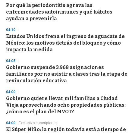
e
Por qué la periodontitis agrava las
c
enfermedades autoinmunes y qué hábitos
o
n
ayudan a prevenirla
d
s
04:10
Estados Unidos frena el ingreso de aguacate de
México: los motivos detrás del bloqueo y cómo
impacta la medida
04:05
Gobierno suspende 3.968 asignaciones
familiares por no asistir a clases tras la etapa de
revinculación educativa
04:00
Gobierno quiere llevar mil familias a Ciudad
Vieja aprovechando ocho propiedades públicas:
¿cómo es el plan del MVOT?
04:00
Exclusivo suscriptores
El Súper Niño: la región todavía está a tiempo de