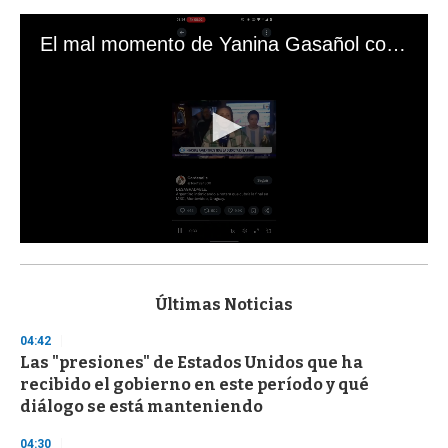
El mal momento de Yanina Gasañol con un hincha argentino en "Subrayado"
0
s
e
c
Últimas Noticias
o
n
04:42
d
Las "presiones" de Estados Unidos que ha
s
o
recibido el gobierno en este período y qué
f
diálogo se está manteniendo
3
3
s
04:30