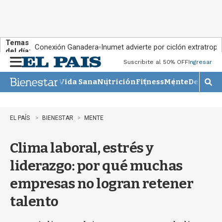
Temas
Conexión Ganadera
Inumet advierte por ciclón extratropi
del día:
Suscribite al 50% OFF
Ingresar
M
e
Vida Sana
Nutrición
Fitness
Mente
Descans
n
M
u
o
s
t
EL PAÍS
BIENESTAR
MENTE
r
a
Clima laboral, estrés y
r
b
liderazgo: por qué muchas
�
s
empresas no logran retener
q
u
talento
e
d