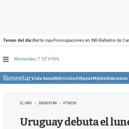
Temas del día:
Alerta roja
Preocupaciones en INR
Bañados de Ca
Montevideo, T 13° H 95%
M
e
n
u
Vida Sana
Nutrición
Fitness
Mente
Descanso
EL PAÍS
BIENESTAR
FITNESS
Uruguay debuta el lune