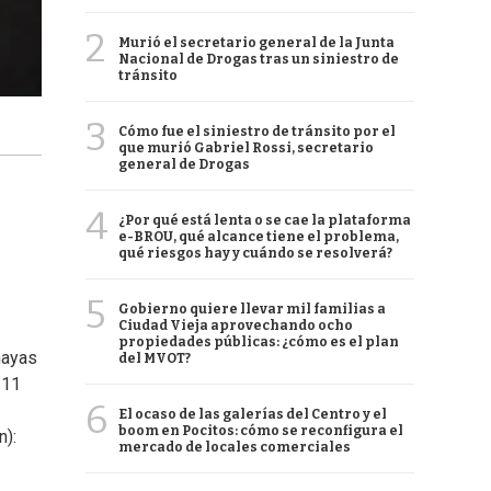
2
Murió el secretario general de la Junta
Nacional de Drogas tras un siniestro de
tránsito
3
Cómo fue el siniestro de tránsito por el
que murió Gabriel Rossi, secretario
general de Drogas
4
¿Por qué está lenta o se cae la plataforma
e-BROU, qué alcance tiene el problema,
qué riesgos hay y cuándo se resolverá?
5
Gobierno quiere llevar mil familias a
Ciudad Vieja aprovechando ocho
propiedades públicas: ¿cómo es el plan
hayas
del MVOT?
 11
6
El ocaso de las galerías del Centro y el
boom en Pocitos: cómo se reconfigura el
n):
mercado de locales comerciales