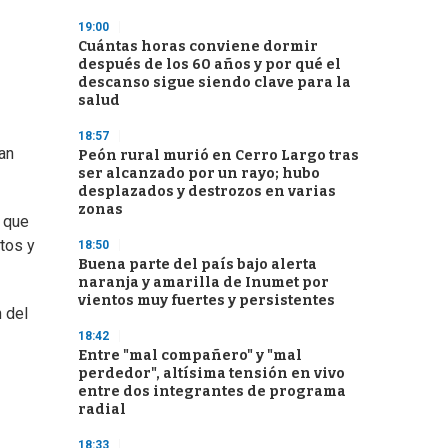
19:00
Cuántas horas conviene dormir
después de los 60 años y por qué el
descanso sigue siendo clave para la
salud
18:57
jan
Peón rural murió en Cerro Largo tras
ser alcanzado por un rayo; hubo
desplazados y destrozos en varias
zonas
o que
tos y
18:50
Buena parte del país bajo alerta
naranja y amarilla de Inumet por
vientos muy fuertes y persistentes
 del
18:42
Entre "mal compañero" y "mal
perdedor", altísima tensión en vivo
entre dos integrantes de programa
radial
18:33