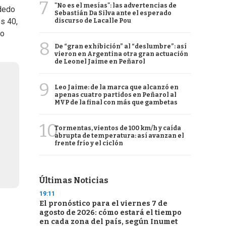
7
"No es el mesías": las advertencias de
 dedo
Sebastián Da Silva ante el esperado
s 40,
discurso de Lacalle Pou
co
8
De “gran exhibición” al “deslumbre”: así
vieron en Argentina otra gran actuación
de Leonel Jaime en Peñarol
9
Leo Jaime: de la marca que alcanzó en
apenas cuatro partidos en Peñarol al
MVP de la final con más que gambetas
10
Tormentas, vientos de 100 km/h y caída
abrupta de temperatura: así avanzan el
frente frío y el ciclón
Últimas Noticias
19:11
El pronóstico para el viernes 7 de
agosto de 2026: cómo estará el tiempo
en cada zona del país, según Inumet