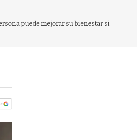
s
q
u
e
persona puede mejorar su bienestar si
d
a
 en