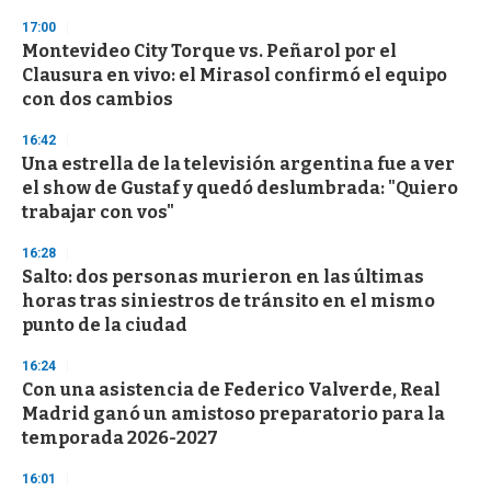
n
17:00
d
Montevideo City Torque vs. Peñarol por el
s
o
Clausura en vivo: el Mirasol confirmó el equipo
f
con dos cambios
3
3
s
16:42
e
Una estrella de la televisión argentina fue a ver
c
el show de Gustaf y quedó deslumbrada: "Quiero
o
n
trabajar con vos"
d
s
16:28
Salto: dos personas murieron en las últimas
horas tras siniestros de tránsito en el mismo
punto de la ciudad
16:24
Con una asistencia de Federico Valverde, Real
Madrid ganó un amistoso preparatorio para la
temporada 2026-2027
16:01