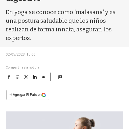
a
En yoga se conoce como 'malasana' y es
una postura saludable que los niños
realizan de forma innata, aseguran los
expertos.
02/05/2023, 10:00
Compartir esta noticia
F
W
T
L
E
a
h
w
i
m
c
a
i
n
a
e
t
t
k
i
+
Agregar El País en
b
s
t
e
l
o
A
e
d
o
p
r
I
k
p
n