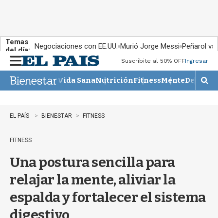
Temas
Negociaciones con EE.UU.
Murió Jorge Messi
Peñarol vs
del día:
Suscribite al 50% OFF
Ingresar
M
e
Vida Sana
Nutrición
Fitness
Mente
Descans
n
M
u
o
s
t
EL PAÍS
BIENESTAR
FITNESS
r
a
FITNESS
r
b
Una postura sencilla para
�
s
relajar la mente, aliviar la
q
u
espalda y fortalecer el sistema
e
d
digestivo