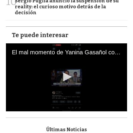
10
Sergio Puglia anunció la suspensión de su
reality: el curioso motivo detrás de la
decisión
Te puede interesar
El mal momento de Yanina Gasañol con un hincha argentino en "Subrayado"
0
s
e
c
Últimas Noticias
o